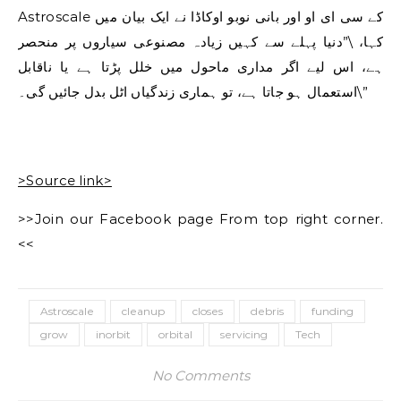
Astroscale کے سی ای او اور بانی نوبو اوکاڈا نے ایک بیان میں
کہا، \”دنیا پہلے سے کہیں زیادہ مصنوعی سیاروں پر منحصر
ہے، اس لیے اگر مداری ماحول میں خلل پڑتا ہے یا ناقابل
استعمال ہو جاتا ہے، تو ہماری زندگیاں اٹل بدل جائیں گی۔\”
>Source link>
>>Join our Facebook page From top right corner.
<<
Astroscale
cleanup
closes
debris
funding
grow
inorbit
orbital
servicing
Tech
No Comments