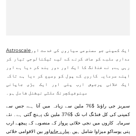
ایک کمپنی جو مصنوعی سیاروں کی خدمت اور
Astroscale
مداری ملبے کو صاف کرنے کے لیے ٹیکنالوجی تیار کر
رہی ہے، نے فنڈنگ ​​کا ایک اور دور بند کر دیا ہے اور
اپنے سرمایہ کاروں کے پول کو وسیع کر دیا ہے تاکہ
ایک خلائی پرجوش ارب پتی اور ایک بڑی جاپانی
مینوفیکچرنگ ملٹی نیشنل شامل ہو۔
سیریز جی راؤنڈ $76 ملین سے زیادہ میں آتا ہے، جس سے
کمپنی کی کل فنڈنگ ​​اب تک $376 ملین تک پہنچ گئی ہے۔ نئے
سرمایہ کاروں میں نجی خلائی پرواز کے منصوبے کے پیچھے ارب
پتی یوساکو میزاوا شامل ہیں۔
پیارے چاند
اور بین الاقوامی خلائی