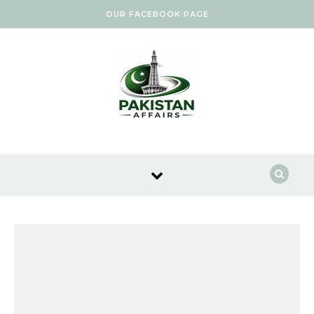
Skip to content
OUR FACEBOOK PAGE