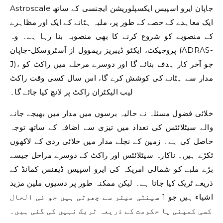
Astroscale جاپان ایرو اسپیس ایکسپلوریشن ایجنسی کے ساتھ
ایک معاہدے کے حصے کے طور پر، ملبہ ہٹانے کے ایک اور مظاہرے
کے منصوبے کو شروع کرنے کا بھی منصوبہ بنا رہا ہے۔ وہ
پروجیکٹ، ایکٹو ڈیبریز ریموول از آسٹروسکل-جاپان (ADRAS-
J)، جو آخر کار ہدف بنائے گا اور دوسرے مرحلے میں راکٹ کو
مدار سے ہٹانے کی کوشش کرے گا، اس سال کسی وقت راکٹ
لیب الیکٹران راکٹ پر لانچ کیا جائے گا۔
خلائی فضول مسئلہ نے حالیہ برسوں میں مدار میں بھیجے جانے
والے سیٹلائٹس کی تعداد میں تیزی سے اضافہ کے ساتھ توجہ
حاصل کی ہے۔ زمین کے نچلے مدار میں خلائی ردی کے لاکھوں
ٹکڑے ہیں۔ ناکارہ سیٹلائٹس اور راکٹ کے دوسرے مراحل جیسے
بڑے ملبے کو شمالی امریکہ کی ایرو اسپیس ڈیفنس کمانڈ کے
ذریعے ٹریک کیا جاتا ہے۔ لیکن ممکنہ طور پر دسیوں ملین مزید
اشیاء ہیں جو 1 سینٹی میٹر سے چھوٹی ہیں جو فی الحال
کسی کمپنی یا حکومت کے ذریعہ ٹریک نہیں کی گئی ہیں۔