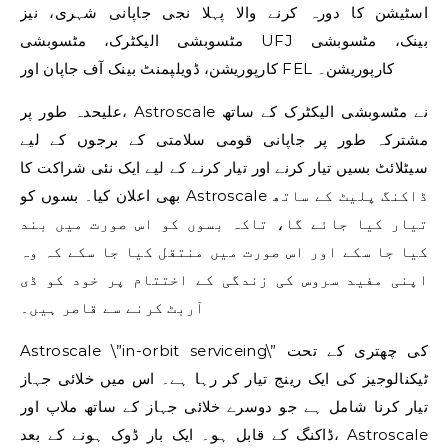
اسٹیشن کا دورہ کرنے والا پہلا نجی جاپانی شہری، نیز
مٹسوبشی الیکٹرک، مٹسوبشی UFJ بینک، مٹسوبشی
کارپوریشن، ڈویلپمنٹ بینک آف جاپان اور FEL کارپوریشن۔
علیحدہ طور پر، Astroscale نے مٹسوبشی الیکٹرک کے ساتھ
مشترکہ طور پر جاپانی قومی سلامتی کے برجوں کے لیے
سیٹلائٹ بسیں تیار کرنے اور تیار کرنے کے لیے ایک نئی شراکت کا
بھی اعلان کیا۔ بسوں کو Astroscale ڈاکنگ پلیٹ کے ساتھ
تیار کیا جائے گا، تاکہ بسوں کو اس صورت میں بند
کیا جا سکے اور اس صورت میں منتقل کیا جا سکے کہ وہ
اپنی مفید سروس کی زندگی کے اختتام پر خود کو ڈی
آربٹ کرنے سے قاصر ہیں۔
Astroscale \”in-orbit serviceing\” کی چھتری کے تحت
ٹیکنالوجیز کی ایک رینج تیار کر رہا ہے۔ اس میں خلائی جہاز
تیار کرنا شامل ہے جو دوسرے خلائی جہاز کے ساتھ ملاپ اور
ڈاکنگ کے قابل ہو۔ ایک بار ڈوک ہونے کے بعد، Astroscale