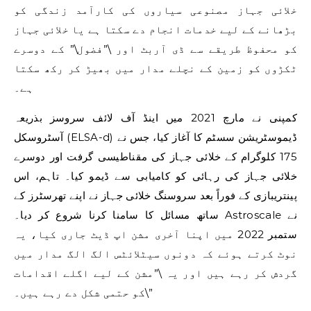
خلائی جہاز مصنوعی سیاروں کی کارآمد زندگی کو
بڑھانے کے لیے خدمات انجام دے سکتا ہے یا خلائی جہاز
کو محفوظ طریقے سے ڈی آربٹ اور \”فضول\” کے دوسرے
ٹکڑوں کو زمین کے نچلے مدار میں بھیڑ کر رکھ سکتا
ہے۔
کمپنی نے مارچ 2021 میں اینڈ آف لائف سروسز بذریعہ
آسٹروسکل (ELSA-d) ڈیموسٹریشن سسٹم کا آغاز کیا، جس نے
175 کلوگرام کے خلائی جہاز کی مقناطیسی گرفت اور دوسرے
خلائی جہاز کی رہائی کو کامیابی سے ڈیمو کیا۔ تاہم، اس
پینتریبازی کے فوراً بعد سروسنگ خلائی جہاز نے اپنے تھرسٹرز کے
ساتھ مسائل کا سامنا کرنا شروع کر دیا۔ Astroscale نے
ستمبر 2022 میں اپنا آخری مشن اپ ڈیٹ جاری کیا، یہ
نوٹ کرتے ہوئے کہ دونوں سیٹلائٹس الگ الگ مدار میں
گردش کر رہے ہیں اور یہ \”مشن کے لیے اگلے اقدامات
کو حتمی شکل دے رہے ہیں۔\”