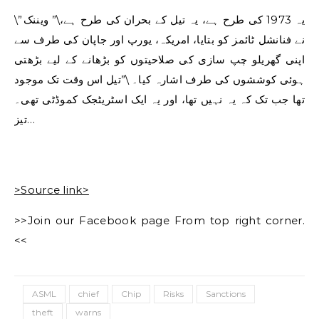
\”یہ 1973 کی طرح ہے، یہ تیل کے بحران کی طرح ہے،\” ویننک
نے فنانشل ٹائمز کو بتایا، امریکہ، یورپ اور جاپان کی طرف سے
اپنی گھریلو چپ سازی کی صلاحیتوں کو بڑھانے کے لیے بڑھتی
ہوئی کوششوں کی طرف اشارہ کیا۔ \”تیل اس وقت تک موجود
تھا جب تک کہ یہ نہیں تھا، اور یہ ایک اسٹریٹجک کموڈٹی تھی۔
تیز…
>Source link>
>>Join our Facebook page From top right corner.
<<
ASML
chief
Chip
Risks
Sanctions
theft
warns