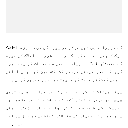
ASML کے سربراہ، چپ ٹول میکر جو یورپ کی سب سے بڑی
ٹیک کمپنی ہے، نے کہا کہ وہ دانشورانہ املاک کی چوری
کے خلاف \”پہلے\” سے زیادہ سختی سے حفاظت کر رہے ہیں،
کیونکہ جغرافیائی سیاسی کشمکش چین کو اپنی آبائی
سیمی کنڈکٹر صنعت کو تقویت دینے پر مجبور کرتی ہے۔
پیٹر ویننک نے کہا کہ امریکہ کی طرف سے جدید ترین
چپس اور سیمی کنڈکٹر آلات کو ماخذ کرنے کی صلاحیت پر
امریکہ کی طرف سے لگائی جانے والی بڑھتی ہوئی
پابندیوں نے کمپنی کی حفاظتی کوششوں کو داؤ پر لگا
دیا ہے۔