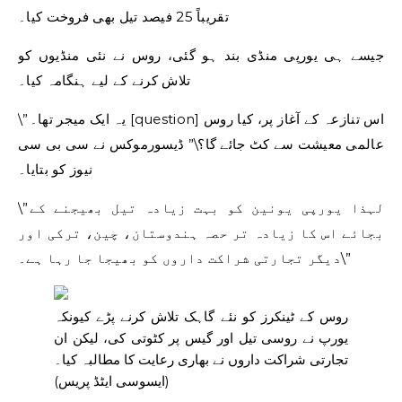
تقریباً 25 فیصد تیل بھی فروخت کیا۔
جیسے ہی یورپی منڈی بند ہو گئی، روس نے نئی منڈیوں کو
تلاش کرنے کے لیے ہنگامہ کیا۔
\”یہ ایک میجر تھا۔ [question] اس تنازعہ کے آغاز پر، کیا روس
عالمی معیشت سے کٹ جائے گا؟\” ڈیسورموکس نے سی بی سی
نیوز کو بتایا۔
\”لہذا یورپی یونین کو بہت زیادہ تیل بھیجنے کے
بجائے اس کا زیادہ تر حصہ ہندوستان، چین، ترکی اور
دیگر تجارتی شراکت داروں کو بھیجا جا رہا ہے۔\”
روس کے ٹینکرز کو نئے گاہک تلاش کرنے پڑے کیونکہ
یورپ نے روسی تیل اور گیس پر کٹوتی کی، لیکن ان
تجارتی شراکت داروں نے بھاری رعایت کا مطالبہ کیا۔
(ایسوسی ایٹڈ پریس)