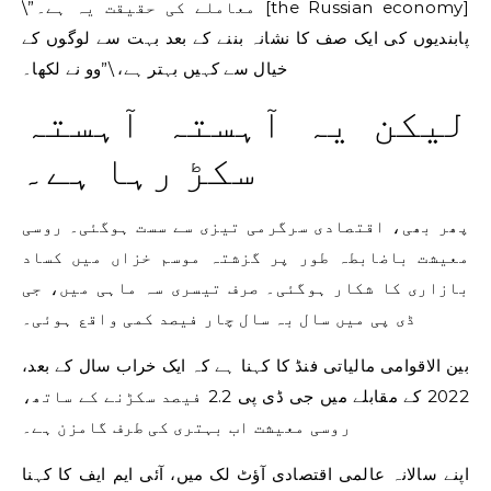
\”معاملے کی حقیقت یہ ہے۔ [the Russian economy]
پابندیوں کی ایک صف کا نشانہ بننے کے بعد بہت سے لوگوں کے
خیال سے کہیں بہتر ہے، \”وو نے لکھا۔
لیکن یہ آہستہ آہستہ
سکڑ رہا ہے۔
پھر بھی، اقتصادی سرگرمی تیزی سے سست ہوگئی۔ روسی
معیشت باضابطہ طور پر گزشتہ موسم خزاں میں کساد
بازاری کا شکار ہوگئی۔ صرف تیسری سہ ماہی میں، جی
ڈی پی میں سال بہ سال چار فیصد کمی واقع ہوئی۔
بین الاقوامی مالیاتی فنڈ کا کہنا ہے کہ ایک خراب سال کے بعد،
2022 کے مقابلے میں جی ڈی پی 2.2 فیصد سکڑنے کے ساتھ،
روسی معیشت اب بہتری کی طرف گامزن ہے۔
اپنے سالانہ عالمی اقتصادی آؤٹ لک میں، آئی ایم ایف کا کہنا