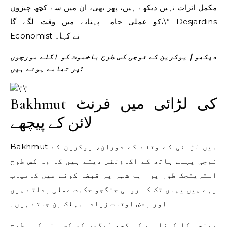
مکمل اثرات نہیں دیکھے ہیں، پھر بھی، ان میں سے کچھ چیزوں
کو عملی جامہ پہنانے میں وقت لگے گا،\” Desjardins
Economist نے کہا۔
دیکھو | یوکرین کے فوجی کس طرح باخموت کو اگلے مورچوں
پر تھامے ہوئے ہیں:
Bakhmut کی لڑائی میں فرنٹ
لائن کے پیچھے
Bakhmut میں لڑائی کے وقفے کے دوران، یوکرین کے
فوجی پہلے ہاتھ کے اکاؤنٹس دیتے ہیں کہ وہ کس طرح
اسٹریٹجک طور پر اہم شہر پر قبضہ کرنے میں کامیاب
رہے ہیں یہاں تک کہ روسی جنگجو حکمت عملی بدلتے ہیں
اور بعض اوقات زیادہ مہلک بن جاتے ہیں۔
مینجر کا کہنا ہے کہ کچھ لوگوں کو کسی نہ کسی طرح