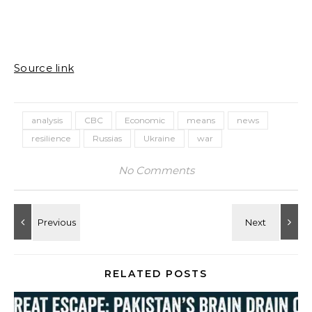
Source link
analysis
CBC
Economic
means
news
resilience
Russias
Ukraine
war
No Comments
RELATED POSTS