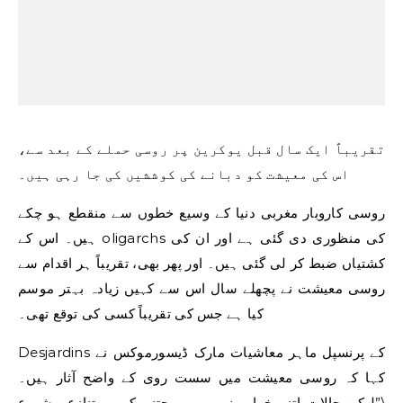
تقریباً ایک سال قبل یوکرین پر روسی حملے کے بعد سے،
اس کی معیشت کو دبانے کی کوششیں کی جا رہی ہیں۔
روسی کاروبار مغربی دنیا کے وسیع خطوں سے منقطع ہو چکے
ہیں۔ اس کے oligarchs کی منظوری دی گئی ہے اور ان کی
کشتیاں ضبط کر لی گئی ہیں۔ اور پھر بھی، تقریباً ہر اقدام سے
روسی معیشت نے پچھلے سال اس سے کہیں زیادہ بہتر موسم
کیا ہے جس کی تقریباً کسی کی توقع تھی۔
Desjardins کے پرنسپل ماہر معاشیات مارک ڈیسورموکس نے
کہا کہ روسی معیشت میں سست روی کے واضح آثار ہیں۔
\”لیکن حالات اتنے خراب نہیں ہیں جتنے کہ یہ تنازعہ شروع