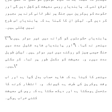
توقع تھی کہ پابندیاں روسی معیشت کو کچل دیں گی اور
حکومت کو یوکرین میں جنگ پر نظر ثانی کرنے پر مجبور
کر دیں گی۔ لیکن ان کا کہنا ہے کہ پابندیاں اس طرح
نہیں چلتی ہیں۔
\”پابندیاں حکومتوں کو گرانے میں غیر موثر ہیں،\”
مینجر نے کہا۔ \”اور پابندیاں شاید قلیل مدت میں
جنگ جیسی چیز کو روکنے میں غیر موثر ہیں۔ لیکن طویل
مدت میں، وہ معیشت کو مکمل طور پر تباہ کر سکتی
ہیں۔\”
مینجر کا کہنا ہے کہ شاید حساب بدل گیا ہے اور اب
وقت یوکرین کی طرف ہے کیونکہ وہ انتظار کرنے کا
متحمل ہوسکتا ہے اور دیکھ سکتا ہے کہ روس کی معیشت
کتنی خراب ہوگی۔