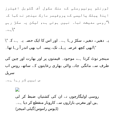
ٹورنٹو یونیورسٹی کے منک سکول آف گلوبل افیئرز
اینڈ پبلک پالیسی کے پروفیسر مارک مینجر نے کہا کہ
\”روسی معیشت تباہ نہیں ہوئی ہے، لیکن یہ سکڑ رہی
ہے۔\”
\”یہ دھیرے دھیرے سکڑ رہا ہے۔ اور اس کا ایک حصہ یہ ہے کہ
ابھی کچھ عرصہ پہلے تک، پیسہ اب بھی اندر آ رہا تھا۔\”
مینجر نوٹ کرتا ہے، موجودہ قیمتوں پر اور بھارت اور چین کی
طرف سے مانگی جانے والی بھاری رعایتوں کے ساتھ، روس اب
سرپل
س نہیں کر رہا ہے۔
روسی اولیگارچوں نے ان کی کشتیاں ضبط کر لی
ہیں اور مغربی بازاروں سے کاروبار منقطع کر دیا ہے۔
(ڈیوس راموس/گیٹی امیجز)