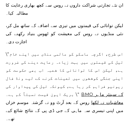
ان نئے تجارتی شراکت داروں نے روس سے کچھ بھاری رعایت کا
مطالبہ کیا۔
لیکن توانائی کی قیمتوں میں تیزی سے اضافے کے ساتھ مل کر،
نئی منڈیوں نے روس کی معیشت کو ٹھوس بنیاد رکھنے کی
اجازت دی۔
\”اس طرح، اگرچہ ماسکو کو عالمی منڈی میں اپنے خام
تیل کی قیمتوں میں بہت زیادہ رعایت دینے کی ضرورت
ہے، لیکن اس کا توانائی کا شعبہ اب بھی حکومت کو
اپنی جنگی کوششوں میں تعینات کرنے کے لیے ونڈ فال
ریونیو فراہم کر رہا ہے، کیونکہ تیل کی پیداوار کی
BMO کے سینئر ماہر
بریک ایون قیمت نسبتاً کم ہے۔ \”
معاشیات نے لکھا
روس کے بعد آرٹ وو نے گزشتہ موسم خزاں
میں اپنی تیسری سہ ماہی کے جی ڈی پی کے نتائج شائع کیے
تھے۔