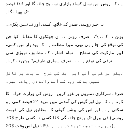
ہے کہ روس اس سال کساد بازاری سے بچ جائے گا اور 0.3 فیصد
تک پھیلے گا۔
یہ خبر روسی صدر کے علاوہ کسی اور نے نہیں پکڑی۔
پوتن نے کہا، \”نہ صرف روس نے ان جھٹکوں کا مقابلہ کیا جن
کی توقع کی جا رہی تھی، میرا مطلب ہے کہ پیداوار میں کمی،
لیبر مارکیٹ کی سطح – تمام اشارے کے مطابق، تھوڑی سی
ترقی کی توقع ہے، نہ صرف ہماری طرف،\” پوتن نے کہا۔
لیکن ہر کوئی آئی ایم ایف کی طرح اس بات پر قائل
نہیں ہے کہ روس کے آنے والے دن زیادہ ہیں۔
صرف سرکاری نمبروں پر غور کریں۔ روس کی وزارت خزانہ کا
کہنا ہے کہ تیل اور گیس کی آمدنی میں مزید 24 فیصد کمی ہو
سکتی ہے۔ اور اس کی پیشن گوئی کے مطابق تیل کی قیمت
کسی نہ کسی طرح $70 US فی بیرل تک پہنچ جائے گی (روسی
تیل اس وقت $60 US/بیرل سے نیچے ٹریڈ کر رہا ہے)۔