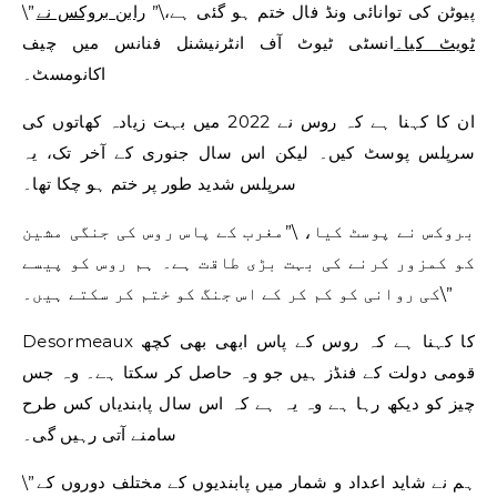
\”پیوٹن کی توانائی ونڈ فال ختم ہو گئی ہے،\”
رابن بروکس نے
ٹویٹ کیا۔
انسٹی ٹیوٹ آف انٹرنیشنل فنانس میں چیف
اکانومسٹ۔
ان کا کہنا ہے کہ روس نے 2022 میں بہت زیادہ کھاتوں کی
سرپلس پوسٹ کیں۔ لیکن اس سال جنوری کے آخر تک، یہ
سرپلس شدید طور پر ختم ہو چکا تھا۔
بروکس نے پوسٹ کیا، \”مغرب کے پاس روس کی جنگی مشین
کو کمزور کرنے کی بہت بڑی طاقت ہے۔ ہم روس کو پیسے
کی روانی کو کم کر کے اس جنگ کو ختم کر سکتے ہیں۔\”
Desormeaux کا کہنا ہے کہ روس کے پاس ابھی بھی کچھ
قومی دولت کے فنڈز ہیں جو وہ حاصل کر سکتا ہے۔ وہ جس
چیز کو دیکھ رہا ہے وہ یہ ہے کہ اس سال پابندیاں کس طرح
سامنے آتی رہیں گی۔
\”ہم نے شاید اعداد و شمار میں پابندیوں کے مختلف دوروں کے