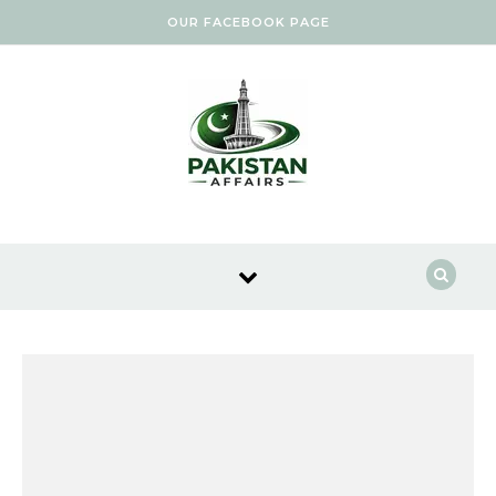
Skip to content
OUR FACEBOOK PAGE