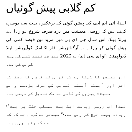
کم گلابی پیش گوئیاں
لہذا، آئی ایم ایف کی پیشن گوئی کے برعکس، بہت سے دوسرے
کہتے ہیں کہ روسی معیشت میں درد صرف شروع ہو رہا ہے.
ورلڈ بینک اس سال جی ڈی پی میں مزید تین فیصد کمی کی
پیش گوئی کر رہا ہے۔ آرگنائزیشن فار اکنامک کوآپریشن اینڈ
ڈیولپمنٹ (او ای سی ڈی) نے 2023 میں چھ فیصد کمی کی پیش
گوئی کی ہے۔
اور مینجر کا کہنا ہے کہ کم ہوتے فاضل کا مشترکہ
اثر اور آہستہ آہستہ تباہی کی طرف بڑھنے والی
معیشت چیزوں کو کافی حد تک تبدیل کر دیتی ہے۔
\”لہٰذا اب روسی ریاست ایک بہت مہنگی جنگ پر بہت
زیادہ پیسہ خرچ کر رہی ہے،\” مینجر نے کہا، جب کہ کم
سے کم رقم آرہی ہے۔