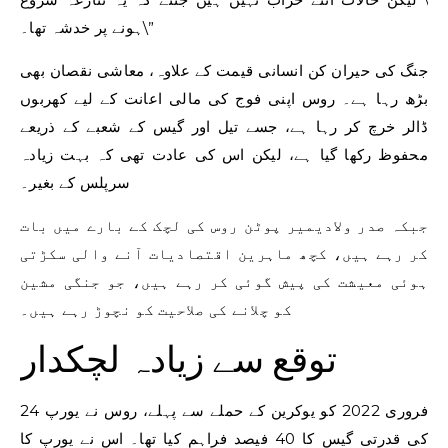
ہونے پر خدشہ تھا۔\”
جنگ کی حیران کن انسانی قیمت کے علاوہ، معاشی نقصان بھی
بڑھ رہا ہے۔ روس اپنی فوج کی مالی اعانت کے لیے کھربوں
ڈالر خرچ کر رہا ہے، جسے تیل اور گیس کے شعبے کے ذریعے
محفوظ رکھا گیا ہے، لیکن اس کی عادت تھی کہ بہت زیادہ
سرپلس کے بغیر۔
جبکہ صدر ولادیمیر پوٹن روس کی لچک کے بارے میں بات
کر رہے ہیں، کچھ ماہرین اقتصادیات آنے والی سکڑتی
ہوئی معیشت کی پیش گوئی کر رہے ہیں، جو جنگی مشین
کو چلانے کی صلاحیت کو نچوڑ رہے ہیں۔
توقع سے زیادہ لچکدار
24 فروری 2022 کو یوکرین کے حملے سے پہلے، روس نے یورپ
کی قدرتی گیس کا 40 فیصد فراہم کیا تھا۔ اس نے یورپ کا