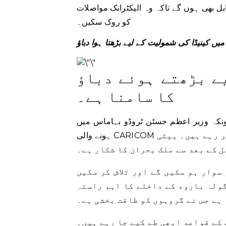
ل بھی ہوں گے تاکہ وہ الیکٹرانک مواصلات
کو روک سکیں۔
ے بڑھتے ہوئے دباؤ
کا سامنا ہے۔
کیونکہ وزیر اعظم جسٹن ٹروڈو بہاماس میں
ہونے والی CARICOM کانفرنس میں کیریبین رہنماؤں سے ملاقات کی تیاری کر رہے ہیں۔ ہیٹی
ل کے بعد سے ملک بحران کا شکار ہے۔
سوار ہو سکیں گے اور تلاش کر سکیں
ولہ بارود کے داخلے کا اہم راستہ
ہے جس نے گروہوں کو طاقت بخشی ہے۔
کے قواعد ابھی طے کیے جا رہے ہیں۔