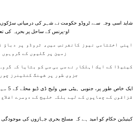
شاید اسی وجہ سے، ٹروڈو حکومت نے شہر کی درمیانی سڑکوں پر
او-پرنس کے ساحل پر بحریہ کی تعی
اپنی اختتامی نیوز کانفرنس میں، ٹروڈو پر دباؤ ڈا
زمین پر گلیوں کے گروہوں ک
کینیڈا کے ایک اہلکار نے سی بی سی کو بتایا کہ گروہ
جزوی طور پر شپنگ کنٹینرز چور
ایک خاص 
قزاقوں کے چھاپوں کے لیے بلکہ خلیج کے دوسرے اضلاع 
کینیڈین حکام کو امید ہے کہ مسلح بحری جہازوں کی موجودگی کم