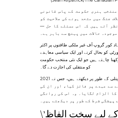
(Sean Kilpatrick/The Canadian P
منتخب ہنری حکومت کے پاس قانونی
اف جنگ میں متحد ہونے کی صلاحیت کو
نظر آتے ہیں کہ اس مسئلے کا حل —
وجودہ حالات میں پہنچ سے باہر ہے۔
نہاد کور گروپ آف غیر ملکی طاقتوں پر اکثر
ورٹی کو بحال کرنے اور ایک سیاسی معاہدے
کھنا چاہتے ہیں جو ایک نئی منتخب حکومت
کو منتقلی کی اجازت دے گا۔
لیکن ہیٹی میں بہت سے لوگ ہنری کو کور گروپ کی ایک کٹھ پتلی کے طور پر دیکھتے ہیں، جس نے 2021
 سے عہدے پر فائز کیا، اور ان کی
کا الزام لگایا۔ وہ اس کی روانگی
 پیشگی شرط کے طور پر دیکھتے ہیں۔
\’ کے لیے سخت الفاظ