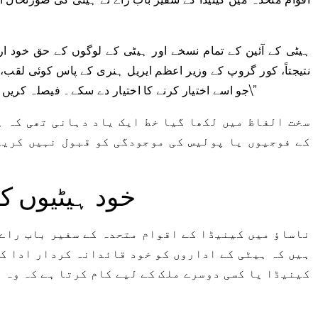
نتیجتاً، کور گروپ کے وزیر اعظم ایریل ہنری کے پاس کوئی لقب، 
جو اسے اختیار کرنے کا اختیار دے سکے۔ فیصلہ کریں یا ہیٹی کے لوگوں کی طرف سے بات کریں۔\”
سخت الفاظ میں لکھا گیا خط ایک یاد دہانی تھی کہ ہ
کے فوجیوں یا پولیس کی موجودگی کو قبول نہیں کریں
خود ہیٹیوں کا
ناساؤ میں کینیڈا کے اقوام متحدہ کے سفیر باب راے 
ہیں کہ ہیٹی کے اداروں کو خود قائدانہ کردار ادا کر
کینیڈا یا کسی دوسرے ملک کے لیے کام کرتا ہے کہ وہ 