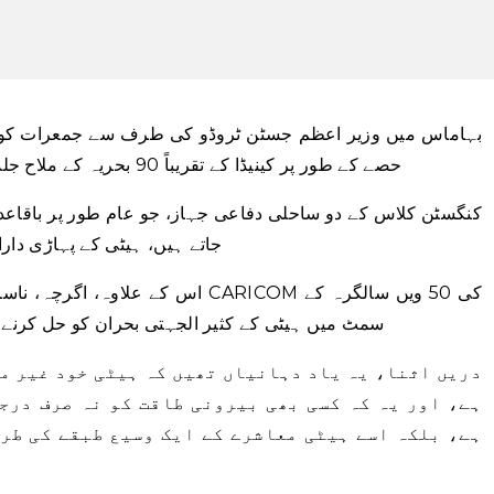
بہاماس میں وزیر اعظم جسٹن ٹروڈو کی طرف سے جمعرات کو اع
حصے کے طور پر کینیڈا کے تقریباً 90 بحریہ کے ملاح جلد ہی پورٹ-او-پرنس بے سے واقف ہوں گے۔
کنگسٹن کلاس کے دو ساحلی دفاعی جہاز، جو عام طور پر باقاع
جاتے ہیں، ہیٹی کے پہاڑی دار
اس کے علاوہ، اگرچہ، ناساؤ، بہاماس م
سمٹ میں ہیٹی کے کثیر الجہتی بحران کو حل کرنے 
دریں اثنا، یہ یاد دہانیاں تھیں کہ ہیٹی خود غیر م
ہے، اور یہ کہ کسی بھی بیرونی طاقت کو نہ صرف درج
ہے، بلکہ اسے ہیٹی معاشرے کے ایک وسیع طبقے کی طرف