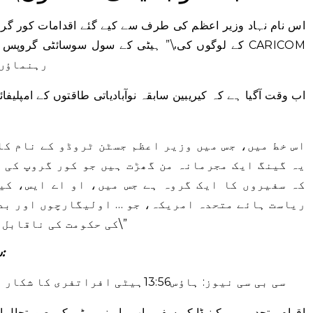
کے لوگوں کی،\” ہیٹی کے سول سوسائٹی گروپس اور مز
رہنماؤں 
اس خط میں، جس میں وزیر اعظم جسٹن ٹروڈو کے نام کا
یہ گینگ ایک مجرمانہ من گھڑت ہیں جو کور گروپ کی 
کہ سفیروں کا ایک گروہ ہے جس میں، او اے ایس، کی
ریاست ہائے متحدہ امریکہ، جو … اولیگارچوں اور بد
کی حکومت کی ناقابل شکست شراکت سے لطف اندوز ہوتا ہے۔\”
سنو | ہیٹی میں کینیڈین کوششوں پر باب راے:
سی بی سی نیوز: ہاؤس
13:56
ہیٹی افراتفری کا شکار ہ
اقوام متحدہ میں کینیڈا کے سفیر باب راے نے ہیٹی کی صورتحال او