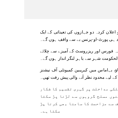
لان کردہ دو جہازوں کی تعیناتی کے ایک
دہ فورس اور ریزروسٹ کے آمیزے سے چلائے
الحکومت شہر سے باہر لنگر انداز ہوں گے۔
یں کیریبین کمیونٹی آف نیشنز CARICOM کی 50 ویں سالگرہ کے
کے لیے محدود نظر آنے والی پیش رفت تھی۔
لکی مداخلت پر گہری تقسیم کا شکار
نوں مسلح گروہوں سے لڑنا پڑ سکتا
 سے مزاحمت کا سامنا بھی کرنا پڑ
سکتا ہے۔