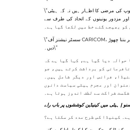
\”اس نام نہاد وزیر اعظم کی طرف سے کیے گئے اقدامات کور گروپ کی مرضی کا اظہار ہیں نہ کہ ہیٹی
دور یونینوں کے اتحاد کی طرف سے CARICOM
کو بھیجے گئے خط میں لکھا گیا ہے۔
\”سسٹر نیشنز آف CARICOM، اب وقت آگیا ہے کہ کیریبین سابقہ ​​نوآبادیاتی طاقتوں کے امپلیفائر بننا چھوڑ
دیں۔\”
 حوالہ دیا گیا ہے، کہا گیا ہے کہ
نافرمانی کو برداشت کرتے ہیں، جو
نیڈا، فرانس اور دیگر شامل ہیں۔
عنوان اور مجرم ہیٹی سیاست دانوں
ے۔ کینیڈا کس طرح مدد کر سکتا ہے؟
ر کینیڈا کی حکومت کیا کردار ادا کر سکتی