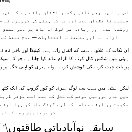
ress)
اس بات پر بھی کافی یکساں اتفاق رائے ہے کہ غیر 
حیثیت کا فقدان ہے، اور یہ کہ ہیٹی کی گروہوں کے خل
روکتا ہے۔ اور زیادہ تر لوگ اس بات پر بھی متفق 
آزادانہ اور منصفانہ انتخابات — عدم تحفظ کے م
ان نکات کے علاوہ، بہت کم اتفاق رائے ہے۔ کینیڈا اور باقی نام 
ہیٹی میں شاٹس کال کرنے کا الزام عائد کیا جاتا ہے جو کہ سیک
پر بات چیت کرنے کی کوشش کرتے ہوئے ہنری کو اپنی جگہ پر ر
میں صدر جوونیل موئس کے قتل کے بعد اسے مؤثر طریقے
حکومت پر اپنے مقاصد کے لیے گینگ وار کو ہوا دینے 
کو مزید پیش رفت کے لیے
\’سابقہ ​​نوآبادیاتی طاقتوں