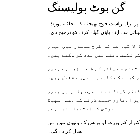
گن بوٹ پولیسنگ
 براہ راست فوج بھیجنے کے بجائے، پورٹ-
ناتی سے اپنے پاؤں گیلے کرنے کو ترجیح دی۔
لا گیا کہ کس طرح سمندر میں جہاز
و شکست دینے میں مدد کر سکتے ہیں۔
 تیزی سے پانی کی طرف بڑھ رہے ہیں،
ی کرنے کے کاروبار میں مشغول ہیں۔
طور پر، جنوبی ہیٹی میں ولیج ڈی ڈیو محلے کے 5 سیکنڈز گینگ نے نہ صرف پانی پر بحری
پر ابھاری حملے کرنے کے لیے اسپیڈ
بوٹس کا استعمال کیا ہے۔
 از کم پورٹ-او-پرنس کے پانیوں میں امن
بحال کر دے گی۔