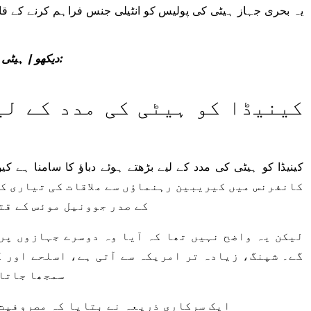
یہ بحری جہاز ہیٹی کی پولیس کو انٹیلی جنس فراہم کرنے کے قاب
دیکھو | ہیٹی میں کینیڈا کی شمولیت کے لیے بڑھتا ہوا دباؤ:
کینیڈا کو ہیٹی کی مدد کے لی
کینیڈا کو ہیٹی کی مدد کے لیے بڑھتے ہوئے دباؤ کا سامنا ہے 
کے صدر جوونیل موئس کے قت
لیکن یہ واضح نہیں تھا کہ آیا وہ دوسرے جہازوں پر 
گے۔ شپنگ، زیادہ تر امریکہ سے آتی ہے، اسلحے اور گ
سمجھا جاتا 
ایک سرکاری ذریعہ نے بتایا کہ مصروفیت 