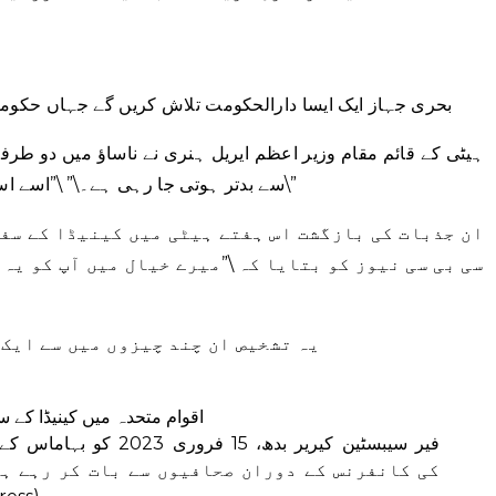
بحری جہاز ایک ایسا دارالحکومت تلاش کریں گے جہاں حکومت 
ہیٹی کے قائم مقام وزیر اعظم ایریل ہنری نے ناساؤ میں دو طرفہ 
سے بدتر ہوتی جا رہی ہے۔\” \”اسے اس طرح چلنے کی اجازت نہیں دی جا سکتی۔\”
ان جذبات کی بازگشت اس ہفتے ہیٹی میں کینیڈا کے سف
سی بی سی نیوز کو بتایا کہ \”میرے خیال میں آپ کو یہ
یہ تشخیص ان چند چیزوں میں سے ایک 
اقوام متحدہ میں کینیڈا کے س
فیر سیبسٹین کیریر بدھ، 15
سربراہان حکومت (CARICOM) کی کانفرنس کے دوران صحافیوں سے بات کر رہے 