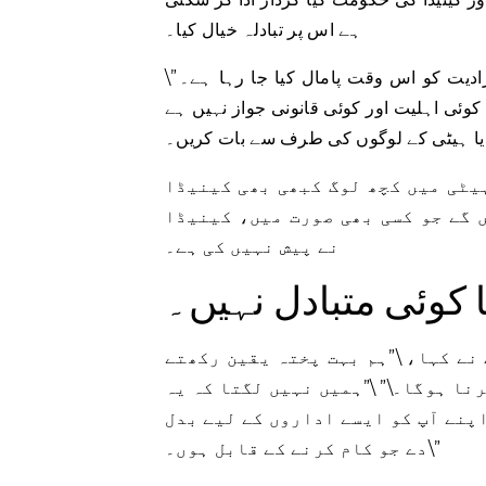
ہے اس پر تبادلہ خیال کیا۔
\”ہیٹی کے آئین کے تمام نسخے اور ہیٹی کے لوگوں کے حق خود ارادیت کو اس وقت پامال کیا جا رہا ہے۔
کوئی اہلیت اور کوئی قانونی جواز نہیں ہے
یٹی میں کچھ لوگ کبھی بھی کینیڈا
 گے جو کسی بھی صورت میں، کینیڈا
نے پیش نہیں کی ہے۔
 کوئی متبادل نہیں۔
نے کہا، \”ہم بہت پختہ یقین رکھتے
نا ہوگا۔\” \”ہمیں نہیں لگتا کہ یہ
اپنے آپ کو ایسے اداروں کے لیے بدل
دے جو کام کرنے کے قابل ہوں۔\”