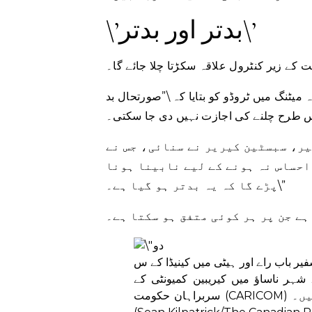
\’بدتر اور بدتر\’
کے زیر کنٹرول علاقہ سکڑتا چلا جائے گا۔
میٹنگ میں ٹروڈو کو بتایا کہ \”صورتحال بد
یر، سبسٹین کیریر نے سنائی، جس نے
 احساس نہ ہونے کے لیے نابینا ہونا
پڑے گا کہ یہ بدتر ہو گیا ہے۔\”
ہے جن پر ہر کوئی متفق ہو سکتا ہے۔
فیر باب راے اور ہیٹی میں کینیڈا کے س
 فروری 2023 کو بہاماس کے شہر ناساؤ میں کیریبین کمیونٹی کے
ہیں۔