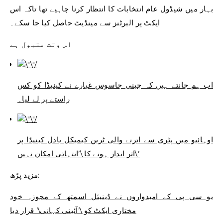
بہار میں شیڈول عام انتخابات کا انتظار کرنا چاہیے تھا تاکہ اس
ایکٹ پر البرٹنز سے مینڈیٹ حاصل کیا جا سکے۔
اس وقت مقبول ہے
اب ہم جانتے ہیں کہ چینی جاسوس غبارے نے کینیڈا کو کس
راستے پر لے لیا۔
اوہائیو میں پٹری سے اترنے والی ٹرین کیمیکل بادل کینیڈا پر
اثر انداز ہونے کا \’انتہائی امکان نہیں\’
مزید پڑھ:
یو سی پی کے امیدواروں نے ڈینیئل اسمتھ کے مجوزہ خود
مختاری ایکٹ کو \’آئینی کہانی\’ قرار دیا