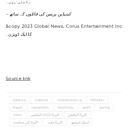
رکھتی ہیں۔
– کینیڈین پریس کی فائلوں کے ساتھ
&copy 2023 Global News، Corus Entertainment Inc
کا ایک ڈویژن۔
Source link
Alberta
Cabinet
Globalnews.ca
Minister
Rajan
reelection
Sawhney
seek
spring
البرٹا الیکشن
البرٹا 2023 الیکشن
wont
ڈینیئل اسمتھ
البرٹا مقننہ
البرٹا کی سیاست