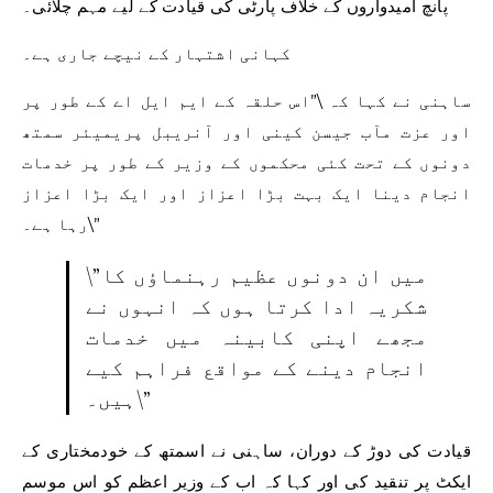
پانچ امیدواروں کے خلاف پارٹی کی قیادت کے لیے مہم چلائی۔
کہانی اشتہار کے نیچے جاری ہے۔
ساہنی نے کہا کہ \”اس حلقہ کے ایم ایل اے کے طور پر
اور عزت مآب جیسن کینی اور آنریبل پریمیئر سمتھ
دونوں کے تحت کئی محکموں کے وزیر کے طور پر خدمات
انجام دینا ایک بہت بڑا اعزاز اور ایک بڑا اعزاز
رہا ہے۔\”
\”میں ان دونوں عظیم رہنماؤں کا
شکریہ ادا کرتا ہوں کہ انہوں نے
مجھے اپنی کابینہ میں خدمات
انجام دینے کے مواقع فراہم کیے
ہیں۔\”
قیادت کی دوڑ کے دوران، ساہنی نے اسمتھ کے خودمختاری کے
ایکٹ پر تنقید کی اور کہا کہ اب کے وزیر اعظم کو اس موسم