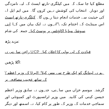
مطلع کیا جا سکے کہ میں کیلگری-نارتھ ایسٹ کے لیے نامزدگی
اور دوبارہ انتخاب کی کوشش نہیں کروں گا۔ میں ایم ایل اے
کی حیثیت سے خدمات انجام دیتا رہوں گا۔
کیلگری-نارتھ ایسٹ
اس مینڈیٹ کے اختتام تک، \”انہوں نے ایک بیان میں کہا
اپنے
جمعہ کی شام.
سوشل میڈیا اکاؤنٹس پر پوسٹ کیا۔
مزید پڑھ:
راجن ساہنی نے UCP قیادت کے لیے بولی کا اعلان کیا۔
اگلا پڑھیں:
\’ہم نے لینڈنگ کو ایک طرح سے مس کیا\’: البرٹا کے وزیر اعظم
کے ساتھ عجیب مصافحہ پر
گزشتہ موسم خزاں میں ساہنی، جنہوں نے سابق وزیر اعظم
جیسن کینی کی کابینہ میں وزیر ٹرانسپورٹ اور کمیونٹی اور
سماجی خدمات کے وزیر کے طور پر کام کیا، نے اسمتھ اور دیگر