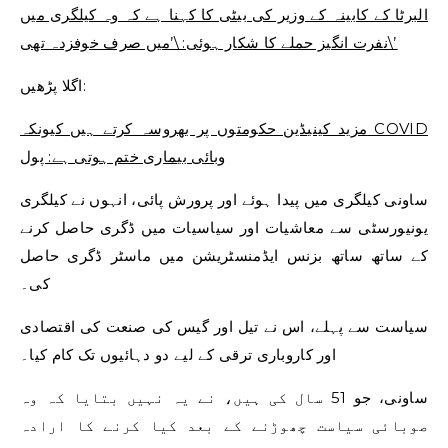
البرٹا کے کابینہ کے وزیر کی بیٹی کا کہنا ہے کہ وہ کیلگری میں
نفرت انگیز حملے کا شکار ہوئی: \’میں صرف خوفزدہ تھی\’
اگلا پڑھیں:
مزید کینیڈین حکومتوں پر بھروسہ کرتے ہیں کیونکہ COVID
وبائی بیماری ختم ہوتی ہے: پول
ساونی کیلگری میں پیدا ہوئے اور پرورش پائی، انہوں نے کیلگری
یونیورسٹی سے معاشیات اور سیاسیات میں ڈگری حاصل کرنے
کے ساتھ ساتھ بزنس ایڈمنسٹریشن میں ماسٹر ڈگری حاصل
کی۔
سیاست سے پہلے، اس نے تیل اور گیس کی صنعت کی اقتصادی
اور کاروباری ترقی کے لیے دو دہائیوں تک کام کیا۔
ساونی، جو 51 سال کی ہیں، نے یہ نہیں بتایا کہ وہ
صوبائی سیاست چھوڑنے کے بعد کیا کرنے کا ارادہ