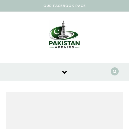
Skip to content
OUR FACEBOOK PAGE