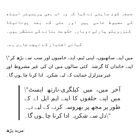
جمعہ کو، ساہنی نے کہا کہ وہ اب بھی پریمیئر اسمتھ
کی مضبوط حامی ہیں اور مئی کے بعد یونائیٹڈ
کنزرویٹو پارٹی دوبارہ حکومت بنانے کی منتظر ہیں۔
کہانی اشتہار کے نیچے جاری ہے۔
\”میں اپنے ساتھیوں، اپنی ٹیم، اپنے حامیوں اور سب سے بڑھ کر
اپنے خاندان کا گزشتہ کئی سالوں میں ان کی غیر مشروط اور
غیر متزلزل حمایت کے لیے شکریہ ادا کرنا چاہوں گا۔
\”آخر میں، میں کیلگری-نارتھ ایسٹ
میں اپنے حلقوں کا اپنے ایم ایل اے کے
طور پر مجھ پر بھروسہ کرنے کے لیے تہہ
دل سے شکریہ ادا کرنا چاہوں گا۔\”
مزید پڑھ: