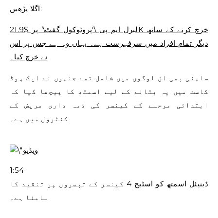
اگلا پڑھیں:
لبرل ایم پی \’پروٹوکول گفٹ\’ پر $21.9K خرچ کرنے کے ساتھ
دیگر تمام افراد میں سرفہرست ہے۔ یہاں وہ ہے جس پر اس
نے خرچ کیا۔
ساہنی بھی ان لوگوں میں شامل تھے جنہوں نے ایک پوڈ
کاسٹ میں یہ بتانے کے لیے اسمتھ کا پیچھا کیا کہ
ابتدائی مرحلے کے کینسر کی ذمہ داری مریض کے
کنٹرول میں ہے۔
1:54
ڈینیئل اسمتھ کو اسٹیج 4 کینسر کے تبصروں پر تنقید کا
سامنا ہے۔