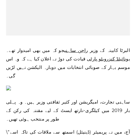
البرٹا کابینہ کے وزیر
راجن ساہنی
جو کہ میں بھی امیدوار تھے۔
یونائیٹڈ کنزرویٹو پارٹی
قیادت کی دوڑ نے اعلان کیا ہے کہ وہ اس
موسم بہار کے صوبائی انتخابات میں دوبارہ الیکشن نہیں لڑیں
گی۔
ساہنی تجارت، امیگریشن اور کثیر ثقافتی وزیر ہیں۔ وہ پہلی
بار 2019 میں کیلگری-نارتھ ایسٹ کے لیے مقننہ کی رکن کے
طور پر منتخب ہوئی تھیں۔
\”آج، میں نے پریمیئر (ڈینیئل) اسمتھ سے ملاقات کی تاکہ اسے