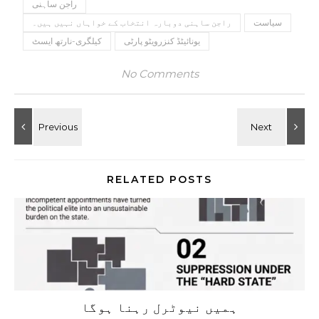
راجن ساہنی
سیاست
راجن ساہنی دوبارہ انتخاب کے خواہاں نہیں ہیں۔
یونائیٹڈ کنزرویٹو پارٹی
کیلگری-نارتھ ایسٹ
No Comments
RELATED POSTS
ہمیں نیوٹرل رہنا ہوگا