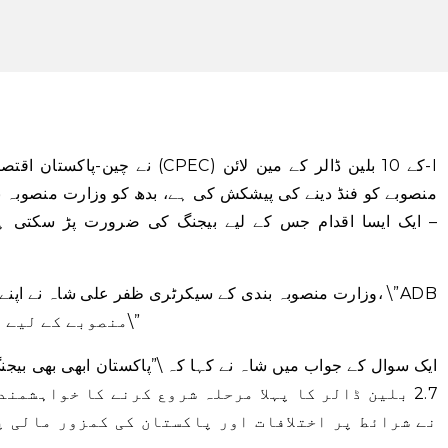
– ایک ایسا اقدام جس کے لیے بیجنگ کی ضرورت پڑ سکتی ہے
وزارت منصوبہ بندی کے سیکرٹری ظفر علی شاہ نے اپنے دفتر
نے ML-I منصوبے کے لیے مالی اعانت کی پیشکش کی ہے۔\”
ایک سوال کے جواب میں شاہ نے کہا کہ \”پاکستان ابھی بھی بیجن
2.7 بلین ڈالر کا پہلا مرحلہ شروع کرنے کا خواہشمن
نے شرائط پر اختلافات اور پاکستان کی کمزور مالی پ