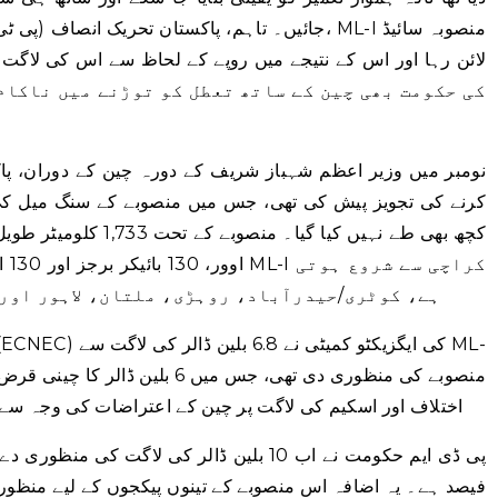
جائیں۔ تاہم، پاکستان تحریک انصاف (پی ٹی آئی) ح
نومبر میں وزیر اعظم شہباز شریف کے دورہ چین کے دوران، پا
کرنے کی تجویز پیش کی تھی، جس میں منصوبے کے سنگ میل کی ٹ
اوو
ہے، کوٹری/حیدرآباد، روہڑی، ملتان، لاہور اور
اختلاف اور اسکیم کی لاگت پر چین کے اعتراضات کی وجہ سے 