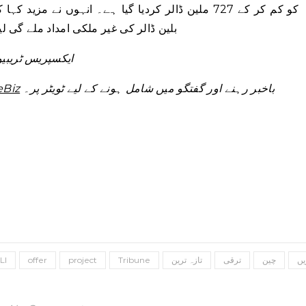
بلین ڈالر کی غیر ملکی امداد ملے گی لیکن ورلڈ بی
ایکسپریس ٹریبیون، فروری
باخبر رہنے اور گفتگو میں شامل ہونے کے لیے ٹویٹر پر۔
eBiz
یں
چین
ترقی
تازہ ترین
Tribune
project
offer
LI