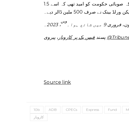
کو کم کر کے 727 ملین ڈالر کردیا گیا ہے۔ انہوں نے مزید کہا کہ صوبائی حکومت کو امید تھی کہ اسے 1.5
نک نے صرف 500 ملین ڈالر دیے۔
ویں
 9 میں شائع ہوا۔
، 2023۔
@Tribun
پیروی
پسند
فیس بک پر کاروبار
،
Source link
10b
ADB
CPECs
Express
Fund
M
کاروبار