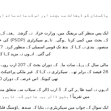
پاکستان کو ڈیفالٹ سے بچنے اور اس کے ساتھ ساتھ اپ
ایک پس منظر کی بریفنگ میں، وزارت خزانہ نے گزشتہ ہفتے کہا ت
کی گئی۔ انہوں نے مزید کہا کہ 
مالی سال کے پہلے س
28 فیصد کے برابر تھے۔ سیکرٹری نے کہا کہ غیر ملکی پراجیکٹ 
تھی کیونکہ اس عرصے کے دوران 60 ارب روپے کا سالانہ بجٹ موصول ہوا تھا۔
انہوں نے امید ظاہر کی کہ 3 ارب ڈالر کے سی
میں تقریباً 1 بلین ڈالر بہہ جائیں گے۔ تاہم، مفروضہ اونچی طرف دکھائی دیتا ہے۔