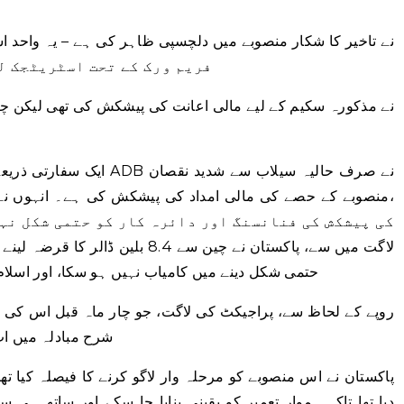
CPEC فریم ورک کے تحت اسٹریٹجک
ایک سفارتی ذریعہ جو ان با
لاگت میں سے، پاکستان نے چین سے 8.4 ب
حتمی شکل دینے میں کامیاب نہیں ہو سکا، اور اسلام آباد باقی 1.5 بلین ڈالر کا 
شرح مبادلہ میں اب بڑھ کر 2.7 ٹریلی
دیا تھا تاکہ ہموار تعمیر کو یقینی بنایا جا سکے اور ساتھ ہ