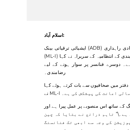
اسلام آباد:
ایشیائی ترقیاتی بینک (ADB) نے چین-پاکستان اقتصادی راہداری (CPEC) کے 10 بلین ڈالر کے مین لائن-I
(ML-I) منصوبے کو فنڈ دینے کی پیشکش کی ہے، بدھ کو وزارت منصوبہ بندی کے انتظامیہ کے سربراہ نے کہا
۔ دوسرے فنانسر پر سوار ہونے کے لیے
رضامندی۔
 میں صحافیوں سے بات کرتے ہوئے کہا، \”ADB
گ کے ساتھ اس منصوبے پر عمل پیرا ہے اور
د ہے۔\” تاہم ذرائع نے بتایا کہ چین
وزیشن کی وجہ سے ابھی تک فنانسنگ