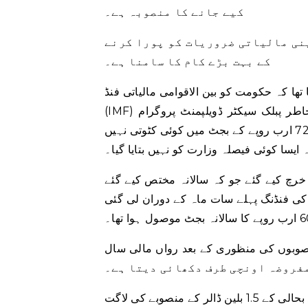
کیے جانے کا منصوبہ ہے۔
نی مالیاتی ضروریات کو پورا کرنے
کے بہت بڑے کام کا سامنا ہے۔
ھا کہ حکومت کو بین الاقوامی مالیاتی فنڈ
(IMF) کی خاطر پبلک سیکٹر ڈویلپمنٹ پروگرام (PSDP) کے بجٹ میں کمی کرنا ہوگی۔ تاہم سیکرٹری
منصوبہ بندی نے کہا کہ بدھ تک قومی اسمبلی کے منظور کردہ 727 ارب روپے کے بجٹ میں کوئی کٹوتی نہیں
ایسا کوئی فیصلہ وزارت کو نہیں بتایا گیا۔
ات ماہ کے دوران بجٹ کے 207 ارب روپے خرچ کیے گئے جو کہ سالانہ مختص کیے گئے
کی فنڈنگ ​​پہلے سات ماہ کے دوران لی گئی
لاب سے متعلق منصوبوں کی منظوری کے بعد رواں مالی سال
ایک سوال کے جواب میں سیکریٹری نے بتایا کہ سندھ ہاؤسنگ فلڈ بحالی کے 1.5 بلین ڈالر کے منصوبے کی لاگت