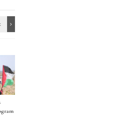
s
rogram