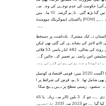
کومت کی عدم توجہی کی وجہ سے، ML-I منصوبہ سائیڈ
لائن رہا اور اس کے نتیجے میں روپے کے لحاظ سے اس کی لاگت تین گنا بڑھ گئی۔ تاہم گزشتہ 10 ماہ میں
پاکستان ڈیموکریٹک موومنٹ (PDM) کی حکومت بھی چین کے ساتھ تعطل کو توڑنے میں ناکام رہی
ہے۔
کستان نے ایک مشترکہ یادداشت پر دستخط
ائم لائنز کی نشاندہی کی گئی تھی لیکن
کچھ بھی طے نہیں کیا گیا۔ منصوبے کے تحت 1,733 کلومیٹر طویل روٹ کی بحالی، 482 انڈر پاسز، 53 فلائی
ر، 130 بائیکر برجز اور 130 اسٹیشن اس راستے پر تعمیر کیے جائیں گے۔ ML-I کراچی سے شروع ہوتی
 راولپنڈی سے ہوتی ہوئی گزرتی ہے۔
اگست 2020 میں، قومی اقتصادی کونسل (ECNEC) کی ایگزیکٹو کمیٹی نے 6.8 بلین ڈالر کی لاگت سے ML-
I منصوبے کی منظوری دی تھی، جس میں 6 بلین ڈالر کا چینی قرض بھی شامل تھا۔ تاہم، قرض کی شرائط پر
یہ منصوبہ زمینی سطح پر نہیں پہنچ سکا۔
پی ڈی ایم حکومت نے اب 10 بلین ڈالر کی لاگت کی منظوری دے دی ہے، جو کہ 3 بلین ڈالر سے زیادہ یا 45
فیصد ہے۔ یہ اضافہ اس منصوبے کے تینوں پیکجوں کے لیے منظور کیا گیا ہے جو 2023 سے 2031 تک تعمیر