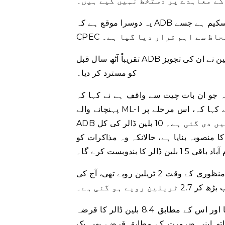
کے معاہدے پر دستخط نہیں کیے ہیں۔
یہ دوسرا موقع ہے کہ ADB نے تاخیر کا شکار منصوبے میں دلچسپی ظاہر کی ہے – یہ واحد اسکیم ہے جسے
 لحاظ سے اہم قرار دیا گیا ہے۔
تقریباً آٹھ سال قبل ADB نے مذکورہ سکیم کے لیے مالی اعانت کی پیشکش کی تھی لیکن چین نے ان کی تجویز
کو مسترد کر دیا۔
ت چیت سے واقف ہے نے کہا کہ ADB نے صرف حالیہ سیلاب سے شدید نقصان
پہنچانے والے ML-I منصوبے کے حصے کی مالی امداد کی پیشکش کی ہے۔ انہوں نے کہا کہ، اس مرحلے پر،
ADB کی پیشکش کی فنانسنگ اور دائرہ کار کو حتمی شکل نہیں دی گئی ہے۔ 10 بلین ڈالر کی کل
لین ڈالر کا قرضہ لینے کا منصوبہ بنایا ہے، حالانکہ وہ مذاکرات کو
بندوبست کرے گا۔
روپے کے لحاظ سے، پراجیکٹ کی لاگت، جو چار ماہ قبل اس کی منظوری کے وقت 2 ٹریلین روپے تھی، آج کی
ن روپے ہو گئی ہے۔
پاکستان نے اس منصوبے کو مرحلہ وار لاگو کرنے کا فیصلہ کیا تھا اور اس کے مطابق 8.4 بلین ڈالر کا قرضہ
ی ساتھ اپنی ضرورت کے مطابق قرضے بھی بک