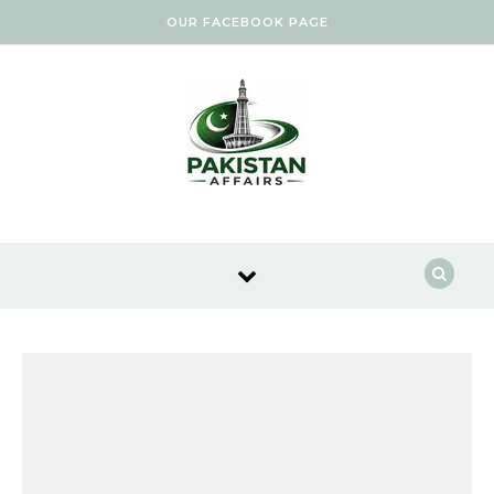
Skip to content
OUR FACEBOOK PAGE