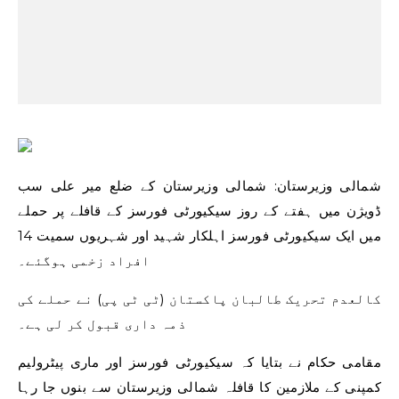
شمالی وزیرستان: شمالی وزیرستان کے ضلع میر علی سب
ڈویژن میں ہفتے کے روز سیکیورٹی فورسز کے قافلے پر حملے
میں ایک سیکیورٹی فورسز اہلکار شہید اور شہریوں سمیت 14
افراد زخمی ہوگئے۔
کالعدم تحریک طالبان پاکستان (ٹی ٹی پی) نے حملے کی
ذمہ داری قبول کر لی ہے۔
مقامی حکام نے بتایا کہ سیکیورٹی فورسز اور ماری پیٹرولیم
کمپنی کے ملازمین کا قافلہ شمالی وزیرستان سے بنوں جا رہا