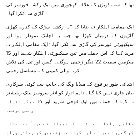
تھا کہ سب ڈویژن کے علاقے کھجوری میں ایک رکشہ فورسز کی
گاڑی سے ٹکرا گیا۔
ایک مقامی اہلکار نے بتایا کہ ’’یہ رکشہ سڑک کے کنارے کھڑی
گاڑیوں کے درمیان کھڑا تھا جب یہ اچانک نمودار ہوا اور
سیکیورٹی فورسز کی گاڑی سے ٹکرا گیا،‘‘ ایک مقامی اہلکار نے
مزید کہا کہ اس حملے میں تین سیکیورٹی اہلکار شہید اور 15
ملازمین سمیت 22 دیگر زخمی ہوگئے۔ گیس اور تیل کی تلاش
کرنے والی کمپنی کے، مسلسل زخمی.
ابتدائی طور پر فوج کے میڈیا ونگ کی جانب سے کوئی سرکاری
بیان جاری نہیں کیا گیا۔ تاہم اتوار کو انٹر سروسز پبلک ریلیشنز
نے کہا کہ حملے میں ایک فوجی شہید اور 14 دیگر افراد
زخمی ہوئے۔
مقامی اہلکار نے بتایا کہ دھماکے کے فوراً بعد علاقے
کو گھیرے میں لے لیا گیا اور زخمیوں کو ہوائی جہاز