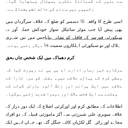
سے بنوں کے کمبائنڈ ملٹری ہسپتال پہنچایا گیا۔
زخمیوں میں سے دو کی حالت تشویشناک ہے۔
اسی طرح کا واقعہ 15 دسمبر کو ضلع کے علاقے سرگردان میں
بھی پیش آیا جب موٹر سائیکل سوار خودکش حملہ آور نے
سیکورٹی فورسز کے قافلے کو نشانہ بنایا
جس میں تین شہری
ہلاک اور نو سیکورٹی اہلکاروں سمیت 14 دیگر زخمی ہوئے۔
کرم دھماکے میں ایک شخص جاں بحق
سرکاری خبر رساں ادارے اے پی پی نے رپورٹ کیا کہ
وسطی کرم کے پہاڑی علاقے میں، ہفتہ کو سرہ تارا کے
علاقے میں ایک پرانے اور زنگ آلود مارٹر گولے کے
پھٹنے سے ایک شخص ہلاک اور دوسرا شدید زخمی ہوگیا۔
اطلاعات کے مطابق کرم اور اورکزئی اضلاع کے ایک دور دراز کے
علاقے سویری علی شیرزئی سے آکر ماموزئی قبیلے کے دو افراد
مجاہد اور زائرہ گل لکڑیاں کاٹنے جنگل گئے تھے جہاں انہیں ایک