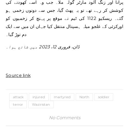
پرانا اور زنگ آلود مارٹر گولہ ملا۔ جب وہ اسے کھودنے کی
کوشش کر رہے تھے تو یہ پھٹ گیا، جس سے دونوں زخمی ہو
گئے۔ ریسکیو 1122 کی ٹیم نے موقع پر پہنچ کر زخمیوں کو
اورکزئی کے غلجو میلہ ہسپتال منتقل کیا جہاں ان میں سے ایک
دم توڑ گیا۔
ڈان، فروری 12، 2023 میں شائع ہوا۔
Source link
attack
injured
martyred
North
soldier
terror
Waziristan
No Comments