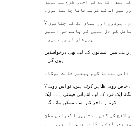
کہ میں اکانے کو اچھی طرح سے نہیں
\”بدھ مت اور پرانا جاپانی مذہب کہتا ہے کہ ہر جانور، پودوں اور یہاں تک کہ چٹانوں
ائل کو حل نہیں کر پاتے جو انہیں
پریشان کر رہے ہیں۔
 رہنے میں انسانوں کے لیے بھی درخواستیں
ہوں گی۔
 ذاتی بنانا گیم چینجر ثابت ہوگا۔
\”مثال کے طور پر، اگر آپ افسردگی محسوس کرنے سے پہلے کوئی خاص رویہ ظاہر کرتے ہیں، تو اس رویے
ے لیے انتہائی قیمتی ہے۔ ایک AI جو آپ کے لیے ذاتی طور پر کام
کرتا ہے آخر کار اسے ممکن بنائے گا۔
لانچ کی گئی ہے – بین الاقوامی سطح
ر بھی ایک ہنگامہ برپا کر رہی ہے۔