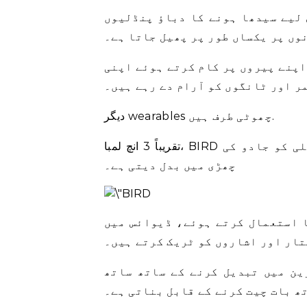
 لیے سیدھا ہونے کا دباؤ پنڈلیوں
وں پر یکساں طور پر پھیل جاتا ہے۔
اپنے پیروں پر کام کرتے ہوئے اپنی
ر اور ٹانگوں کو آرام دے رہے ہیں۔
دیگر wearables چھوٹی طرف ہیں.
تقریباً 3 انچ لمبا، BIRD بنیادی طور پر ایک جدید انگوٹھی ہے جو آپ کی انگلی کو جادو کی
چھڑی میں بدل دیتی ہے۔
ا استعمال کرتے ہوئے، ڈیوائس میں
تار اور اشاروں کو ٹریک کرتے ہیں۔
ین میں تبدیل کرنے کے ساتھ ساتھ
ھ بات چیت کرنے کے قابل بناتی ہے۔