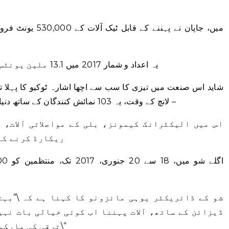
2013 میں، جاپان نے پہننے کے قابل ٹیک آلات کے 530,000 یونٹ فروخت کیے، اس کے مطابق
یہ اعداد و شمار 2017 میں 13.1 ملین یونٹس تک پہنچنے کی پیش گوئی کی گئی ہے۔
شاید اس صنعت میں تیزی کا سب سے اچھا اشارہ ٹوکیو کا پہلا ت
– لانچ کے وقت، یہ 103 نمائش کنندگان کے ساتھ دنیا کا سب سے بڑا پہننے کے قابل ٹیک میلہ تھا۔
اس میں الیکٹرانک کیمونز، بلی کے مواصلاتی آلات، 
ریکارڈ کرنے کے
شو کے ڈائریکٹر یوہی مائزونو کا کہنا ہے کہ \”بہ
ڈیزائن کے ساتھ، آلات پہننا اب کوئی خیالی بات نہیں
ترقی کی مارکیٹ کے طور پر توجہ حاصل کر رہے ہیں۔\”