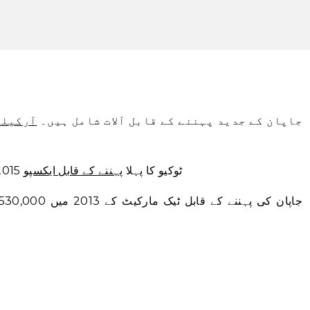
جاپان کے جدید پہننے کے قابل آلات شامل ہیں۔
آرکیلی
ٹوکیو کا پہلا
پہننے کے قابل ایکسپو
2015 میں ڈیبیو کیا اور دنیا میں سب سے بڑا تھا۔