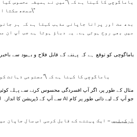
یاماگوچی کا کہنا ہے کہ \”میں نے ہمیشہ محسوس کیا 
سمجھ سکتا اور میں اس کے قریب جانا چاہتا ہوں۔\”
میں بھی روح ہوتی ہے۔ یہ دباؤ ہوتا ہے جب آپ ان مس
یاماگوچی کو توقع ہے کہ پہننے کے قابل فلاح و بہبود سے باخبر
یاماگوچی کا کہنا ہے کہ \”مصنوعی ذہانت کو
سے آپ کے ڈپریشن کا اندازہ لگانا ایک فرد ک
آرکیلیس
– ایک پہننے کے قابل کرسی اس سال جاپان میں 
پ