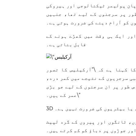
پان پولیمر ٹیکنالوجی اور ہیروکی
ور پر سرجنوں کے لیے تھا، جنہیں
ں کو آرام دینے کی ضرورت ہوتی ہے۔
ور ایک ہی وقت میں کھڑے ہونے کے
قابل بناتی ہے۔
ا کہنا ہے کہ \”آرکیلیس کا تصور
مبی سرجریوں کے نتیجے میں کمر درد،
ص طور پر ان سرجنوں کے لیے جو بڑی
عمر کے ہیں۔\”
ء یا بیٹریوں کی ضرورت نہیں ہے۔
ں، ٹانگوں اور پیروں کے گرد لپیٹ
ور جوڑوں پر دباؤ کو کم کرتے ہیں۔