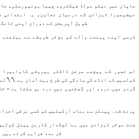
جاپان میں نیٹو مولڈ فیکٹری، چیبا یونیورسٹی، جا
نیشیمورا ڈیزائن کے درمیان تعاون، یہ ابتدائی ط
طویل آپریشن کے دوران اپنی ٹانگو
کرسی اپنے پہننے والے کو مؤثر طریقے سے بیٹھنے ا
اس تصور کے پیچھے سرجن ڈاکٹر ہیروشی کاواہیرا ک
کولمبس کے انڈے کی سادگی کی طرح بہت آسان ہے۔\” \”ل
گردن میں درد، اور گھٹنوں میں درد ہو سکتا ہے – خا
3D پرنٹ شدہ پینلز سے بنا، آرکیلیس کو کسی برقی اجزا
جدت موثر ڈیزائن میں ہے: لچکدار کاربن پینل کولہو
کر مدد فراہم کرتے ہیں ا