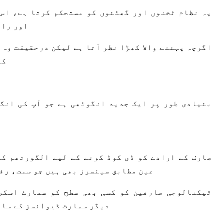
یہ نظام ٹخنوں اور گھٹنوں کو مستحکم کرتا ہے، اس
اور ران
اگرچہ پہننے والا کھڑا نظر آتا ہے لیکن درحقیقت وہ 
کم
صارف کے ارادے کو ڈی کوڈ کرنے کے لیے الگورتھم ک
عین مطابق سینسرز بھی ہیں جو سمت، رف
ٹیکنالوجی صارفین کو کسی بھی سطح کو سمارٹ اسکر
دیگر سمارٹ ڈیوائسز کے سات