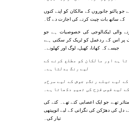
و پالتو جانوروں کے مالکان کو اپنے کتوں
کے ساتھ بات چیت کرنے کی اجازت دے گا۔
نے والی ٹیکنالوجی کی خصوصیات ہے جو
 پر اس کے ردعمل کو ٹریک کر سکتی ہے،
جیسے کہ کھانا، کھیل، لوگ اور کھلونے۔
تا ہے اور مالکان کو مطلع کرنے کے
لیے رنگ بدلتا ہے۔
کے لیے نیلے رنگ، جوش کے لیے سرخ،
ے لیے قوس قزح کی تھیم دکھاتا ہے۔
تاثر تھے، جو ایک اعصابی کتے تھے۔ کتے کی
ے دل کی دھڑکن کی نگرانی کے لیے انوپیتھی
تیار کی۔