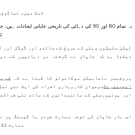
ڈسک مین، تماگوچی
یہ تمام 80 اور 90 کی دہائی کی تاریخی جاپانی ایجا
ٹ
لیکن سلیکون ویلی کے عروج کے ساتھ، اور گوگل اور ا
دیکھا ہے کہ جاپان نے گزشتہ دو دہائیوں کے دو
پروفیسر ماساہیکو سوکاموتو کا کہنا ہے کہ
کوبی
انجینئرنگ
نوجوان کاروباری افراد کی ایک نئی نسل،
اور یونیورسٹی کے سائنسدانوں کے ساتھ نئی شراکت 
اس بار جاپان کی توجہ سمارٹ فونز یا گیمنگ پر ن
سمارٹ گلاس