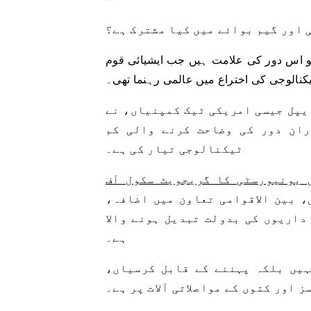
 اور گیم بوائے میں کیا مشترک ہے؟
دات ہیں، جو اس دور کی علامت ہیں جب ایشیائی قوم
یکنالوجی کی اختراع میں عالمی رہنما تھی۔
یپل جیسی امریکی ٹیک کمپنیاں، نے
ران دور کی وضاحت کرنے والی کم
ٹیکنالوجی تیار کی ہے۔
 یونیورسٹی کا گریجویٹ سکول آف
 بین الاقوامی تعاون میں اضافہ،
داریوں کی بدولت تبدیل ہونے والا
ہے۔
ہیں بلکہ پہننے کے قابل کرسیاں،
ز اور کتوں کے مواصلاتی آلات پر ہے۔