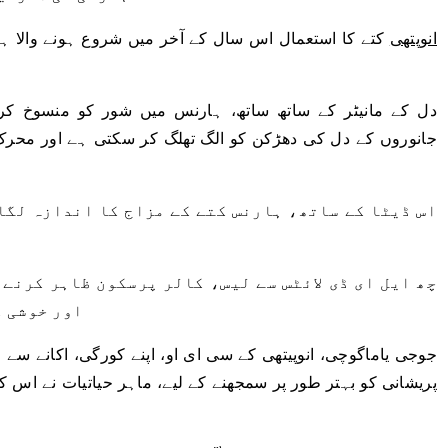
انوپتھی
کتے کا استعمال اس سال کے آخر میں شروع ہونے والا ہے ج
دل کے مانیٹر کے ساتھ ساتھ، ہارنس میں شور کو منسوخ کر
جانوروں کے دل کی دھڑکن کو الگ تھلگ کر سکتی ہے اور محرک
اس ڈیٹا کے ساتھ، ہارنس کتے کے مزاج کا اندازہ لگا
چھ ایل ای ڈی لائٹس سے لیس، کالر پرسکون ظاہر کرنے 
اور خوشی ک
جوجی یاماگوچی، انوپیتھی کے سی ای او، اپنے کورگی، اکانے سے م
پریشانی کو بہتر طور پر سمجھنے کے لیے، ماہر حیاتیات نے اس ک