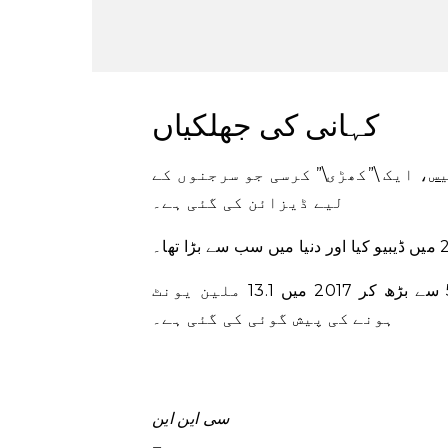
کہانی کی جھلکیاں
س
، ایک \”کھڑی\” کرسی جو سرجنوں کے
لیے ڈیزائن کی گئی ہے۔
جاپان کی پہننے کے قابل ٹیک مارکیٹ کے 2013 میں 530,000 سے بڑھ کر 2017 میں 13.1 ملین یونٹ
ہونے کی پیش گوئی کی گئی ہے۔
سی این این
–