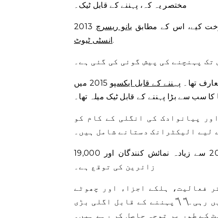
مختصر یہ کہ، پہننے کے قابل ٹیک۔
یانو ریسرچ
.
انسٹی ٹیوٹ
عارف تھا۔
پہننے کے قابل ایکسپو
2015 میں
اور پیانوادک کی انگلی کے کام کو
 لیے الیکٹرانک دستانے شامل ہیں۔
اگلے شو میں، 18 سے 20 جنوری، 2017 تک، منتظمین کو 200 سے زیادہ نمائش کنندگان اور 19,000
زائرین کی توقع ہے۔
تر فعالیت، ہلکے اجزاء اور چھوٹے
 رہی۔\” \”پہننے کے قابل اگلی بڑی