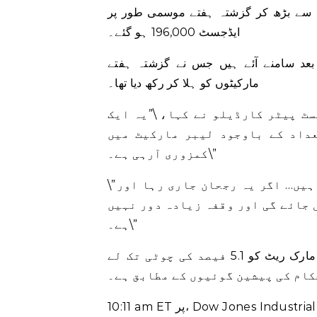
190 دعووں کی پیشن گوئی سے بڑھ کر گزشتہ ہفتے موسمی طور پر
ایڈجسٹ 196,000 ہو گئے۔
بعد سامنے آئے ہیں جس نے گزشتہ ہفتے
مارکیٹوں کو ہلا کر رکھ دیا تھا۔
ٹ پیٹر کارڈیلو نے کہا، \”یہ ایک
عداد کے باوجود لیبر مارکیٹ میں
کمزوری آرہی ہے۔\”
\”ایسی بہت سی کمپنیاں ہیں جو لوگوں کو فارغ کر رہی ہیں… اگر یہ رجحان جاری رہا اور
 جائے گی اور وقفہ زیادہ دور نہیں
ہے۔\”
تاجر شرط لگا رہے ہیں کہ مرکزی بینک جولائی میں اپنی بینچ مارک ریٹ کو 5.1 فیصد کی چوٹی تک لے
کام کی پیشین گوئیوں کے مطابق ہے۔
10:11 am ET پر، Dow Jones Industrial Average 242.31 پوائنٹس، یا 0.71%، 34,191.32 پر، S&P 500