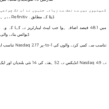
دی ہے، 69% نے تخمینوں میں سرفہرست ہے، Refinitiv ڈیٹا کے مطابق۔
ڈیوائس بنانے والی کمپنی کو 837.6 ملی