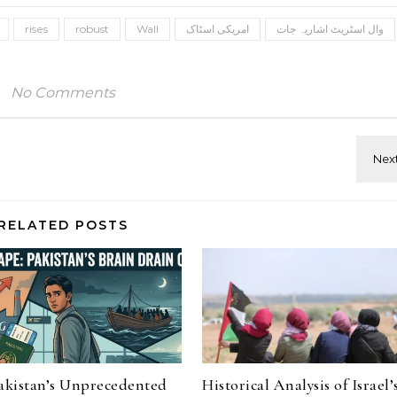
وال اسٹریٹ اشاریہ جات
امریکی اسٹاک
Wall
robust
rises
No Comments
RELATED POSTS
Pakistan’s Unprecedented
Historical Analysis of Israel’