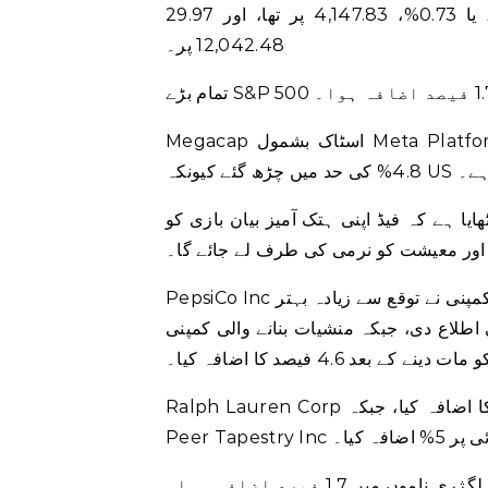
29.97 پوائنٹس، یا 0.73%، 4,147.83 پر تھا، اور Composite 19.16 پوائنٹ یا Nas1916 اوپر تھا۔ %،
12,042.48 پر۔
Megacap اسٹاک بشمول Meta Platforms, Apple Inc, Tesla Inc اور Microsoft Corp 1.1% سے
ی ہے۔
یا ہے کہ فیڈ اپنی ہتک آمیز بیان بازی کو
 اور معیشت کو نرمی کی طرف لے جائے گا۔
PepsiCo Inc میں 1.6 فیصد اضافہ ہوا کیونکہ اسنیک اور مشروبات بنانے والی کمپنی نے توقع سے زیادہ بہتر
دی، جبکہ منشیات بنانے والی کمپنی AbbVie Inc نے چوتھی سہ ماہی کے منافع کی توقعات
و مات دینے کے بعد 4.6 فیصد کا اضافہ کیا۔
Ralph Lauren Corp نے سہ ماہی فروخت کی توقعات کو شکست دینے کے بعد 3% کا اضافہ کیا، جبکہ
ضافہ کیا۔
میں 1.7 فیصد اضافہ ہوا۔