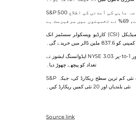
S&P 500 کمپنیوں میں سے نصف سے زیادہ جنہوں نے اب تک چوتھی سہ ماہی کی آمدنی کی اطلاع
کارڈیو ویسکولر سسٹمز انک (CSI) میں 48.1 فیصد اضافہ ہوا جب ایبٹ لیبارٹریز نے کہا کہ وہ میڈیکل
ن ڈالر میں خریدے گی۔
ایڈوانسنگ ایشوز نے NYSE پر 3.03-to-1 تناسب اور Nasdaq پر 2.17-to-1 تناسب سے کمی کرنے والوں کی
تعداد کو پیچھے چھوڑ دیا۔
S&P انڈیکس نے 52 ہفتے کی 14 نئی بلندیاں اور ایک نئی کم ترین سطح ریکارڈ کی، جبکہ Nasdaq نے 49
نئی بلندیاں اور 20 نئی کمیں ریکارڈ کیں۔
Source link