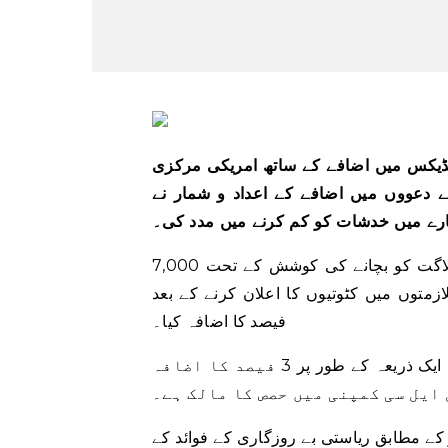
ڈیکس میں اضافے کے ساتھ امریکی مرکزی
ے دعووں میں اضافے کے اعداد و شمار نے
ارے میں خدشات کو کم کرنے میں مدد کی۔
آمدنی کے تخمینے میں سرفہرست رہنے اور 5.5 بلین ڈالر کی لاگت کو بچانے کی کوشش کے تحت 7,000
متوں میں کٹوتیوں کا اعلان کرنے کے بعد Disney Co نے اگست کے آخر سے اپنی بلند ترین سطح پر 3
فیصد کا اضافہ کیا۔
فیلو ڈاؤ جزو سیلز فورس انکارپوریشن نے اس معاملے سے واقف ایک ذریعہ کے طور پر 3 فیصد کا اضافہ
ایل سی کمپنی میں حصص کا مالک ہے۔
کے مطابق ریاستی بے روزگاری کے فوائد کے