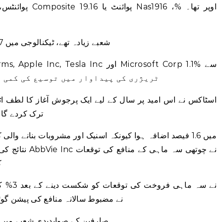
تمام بڑے S&P 500 شعبے زیادہ تھے، ٹیکنالوجی میں 1.7 فیصد اضافہ ہوا۔
4.8% کی حد میں چڑھ گئے کیونکہ US ٹریژری کی پیداوار میں توسیع کی کم
اسٹاکس نے اس امید پر سال کے لیے ایک پرجوش آغاز کا لطف اٹھا
ترک کردے گا
نتائج کی اطلاع 
ک
Peer Tapestry Inc نے مضبوط سالانہ منافع کی پیشن گوئی پر 5% ا
صارفین کے صوابدیدی شعبے میں لگژری ناموں 