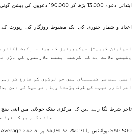
ابتدائی دعوے 13,000 بڑھ کر ,000
اعداد و شمار جنوری کی ایک مضبوط روزگار کی رپورٹ کے 
اسپارٹن کیپیٹل سیکیورٹیز کے چیف مارکیٹ اکانومس
یقینی علامت ہے کہ گزشتہ ہفتے ملازمتوں کی بڑی ت
افراط زر نیچے کی طرف بڑھتا رہا، تو فیڈ کی دھن بدل
جائے گا، جو کہ فیڈ ح