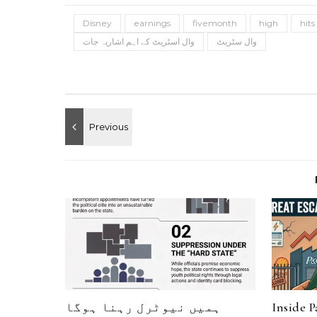
Disney
earnings
fivemonth
high
hits
وال سٹریٹ
وال اسٹریٹ کے اہم اشاریہ جات
Inside 
ہمیں نیوٹرل رہنا ہوگا