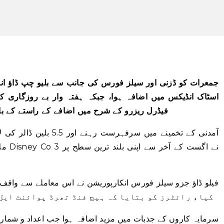
جمعرات کو ڈزنی اور سیلز فورس کی جانب سے بلیو چپ ڈاؤ ان
اسٹاک انڈیکس میں اضافہ ہوا، جبکہ ہفتہ وار بے روزگاری ک
فیڈرل ریزرو کے شرح میں اضافے کے راستے کے ب
ملاز
کیا، رائٹرز کو بتایا کہ ہیج فنڈ تھرڈ پوائنٹ ایل 
سرمایہ کاروں کے جذبات میں مزید اضافہ ہوا جب اعداد و شمار 