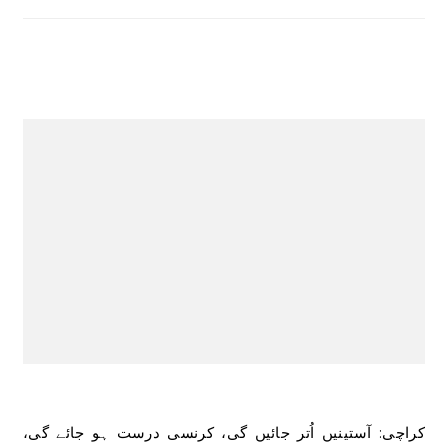
کراچی: آستینیں اُتر جائیں گی، کرنسی درست ہو جائے گی،