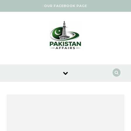
Skip to content
OUR FACEBOOK PAGE