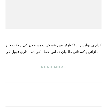
کراچی پولیس ہیڈکوارٹر میں عسکریت پسندوں کی ہلاکت خیز
لڑائی پاکستانی طالبان نے اس حملے کی ذمہ داری قبول کی،…
READ MORE