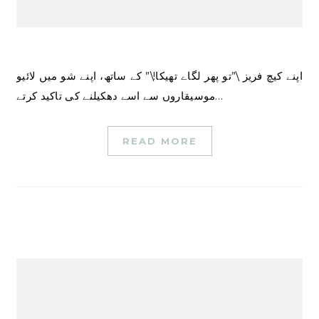
اپنے کیچ فریز \”تو پھر لگاے تھیکا!\” کے ساتھ، اپنے شو میں لائیو
موسیقاروں سے اسے دھکیلنے کی تاکید کرتے…
READ MORE