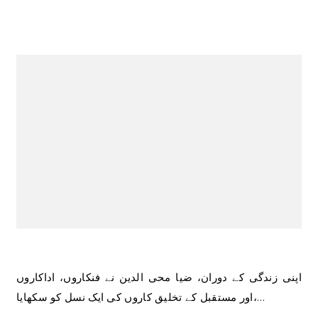
اپنی زندگی کے دوران، ضیا محی الدین نے فنکاروں، اداکاروں
اور مستقبل کے تخلیق کاروں کی ایک نسل کو سکھایا،…