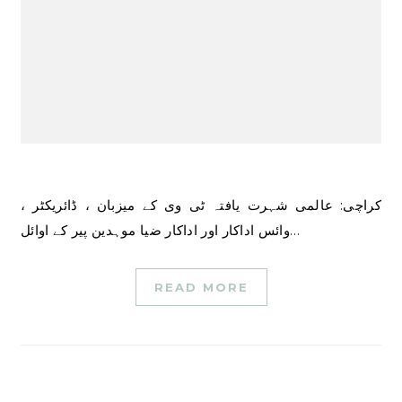
کراچی: عالمی شہرت یافتہ ٹی وی کے میزبان ، ڈائریکٹر ،
وائس اداکار اور اداکار ضیا موہدین پیر کے اوائل…
READ MORE