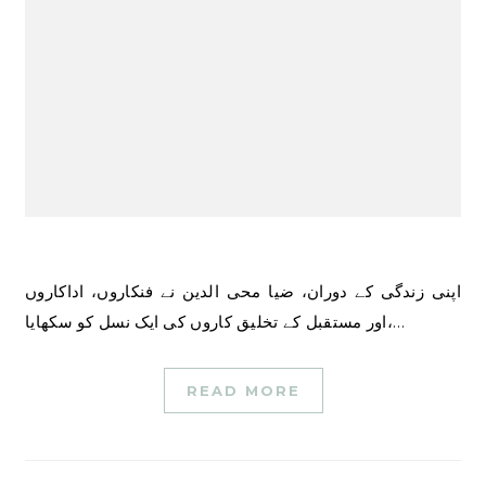
اپنی زندگی کے دوران، ضیا محی الدین نے فنکاروں، اداکاروں
اور مستقبل کے تخلیق کاروں کی ایک نسل کو سکھایا،…
READ MORE