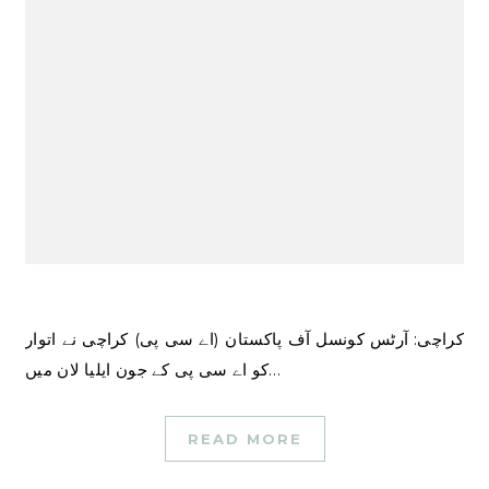
کراچی: آرٹس کونسل آف پاکستان (اے سی پی) کراچی نے اتوار
کو اے سی پی کے جون ایلیا لان میں…
READ MORE