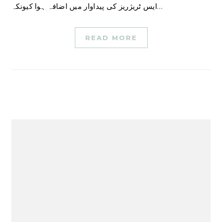
ایس ٹریژریز کی پیداوار میں اضافہ ہوا کیونکہ…
READ MORE