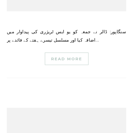
سنگاپور: ڈالر نے جمعہ کو یو ایس ٹریژری کی پیداوار میں
اضافہ کیا اور مسلسل تیسرے ہفتے کے فائدے پر…
READ MORE