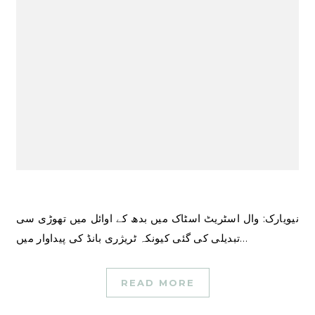
نیویارک: وال اسٹریٹ اسٹاک میں بدھ کے اوائل میں تھوڑی سی
تبدیلی کی گئی کیونکہ ٹریژری بانڈ کی پیداوار میں…
READ MORE