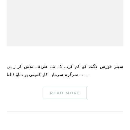
سیلز فورس لاگت کو کم کرنے کے نئے طریقے تلاش کر رہی
ہے۔ سرگرم سرمایہ کار کمپنی پر دباؤ ڈالنا…
READ MORE