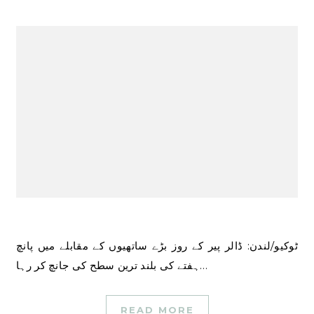
ٹوکیو/لندن: ڈالر پیر کے روز بڑے ساتھیوں کے مقابلے میں پانچ
ہفتے کی بلند ترین سطح کی جانچ کر رہا…
READ MORE