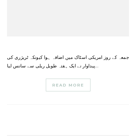
جمعہ کے روز امریکی اسٹاک میں اضافہ ہوا کیونکہ ٹریژری کی
پیداوار نے ایک ہفتہ طویل ریلی سے سانس لیا…
READ MORE