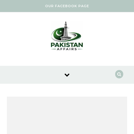
Skip to content
OUR FACEBOOK PAGE