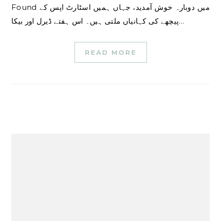
Found میں دوبارہ خوش آمدید، جہاں ہمیں اسٹارٹ اپس کے
پیچھے کی کہانیاں ملتی ہیں۔ اس ہفتے ڈیرل اور بیکا…
READ MORE