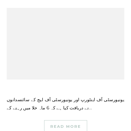
یونیورسٹی آف اینٹورپ اور یونیورسٹی آف لیج کے سائنسدانوں
نے دریافت کیا ہے کہ 6 ماہ خلا میں رہنے کے…
READ MORE