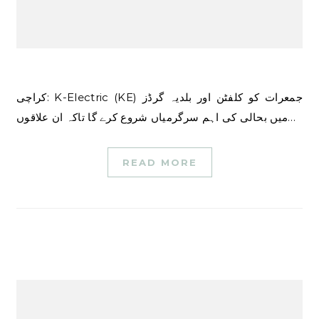
کراچی: K-Electric (KE) جمعرات کو کلفٹن اور بلدیہ گرڈز
میں بحالی کی اہم سرگرمیاں شروع کرے گا تاکہ ان علاقوں…
READ MORE