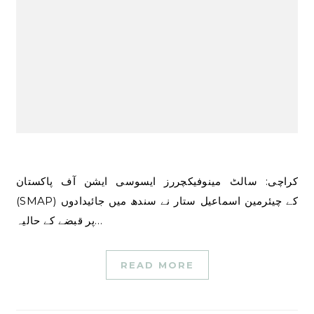
کراچی: سالٹ مینوفیکچررز ایسوسی ایشن آف پاکستان
(SMAP) کے چیئرمین اسماعیل ستار نے سندھ میں جائیدادوں
پر قبضے کے حالیہ…
READ MORE