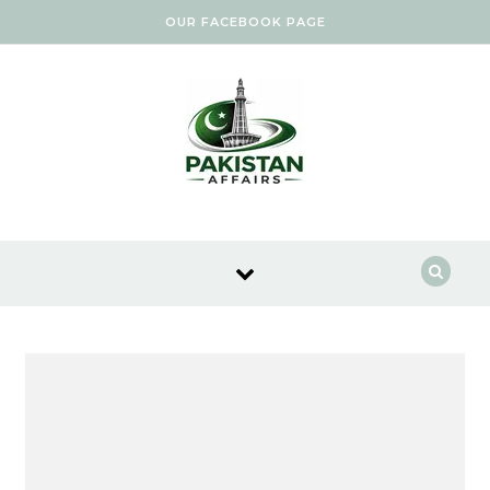
Skip to content
OUR FACEBOOK PAGE