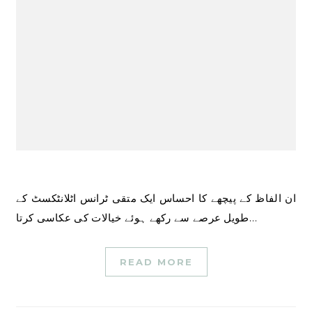
ان الفاظ کے پیچھے کا احساس ایک متقی ٹرانس اٹلانٹکسٹ کے
طویل عرصے سے رکھے ہوئے خیالات کی عکاسی کرتا…
READ MORE