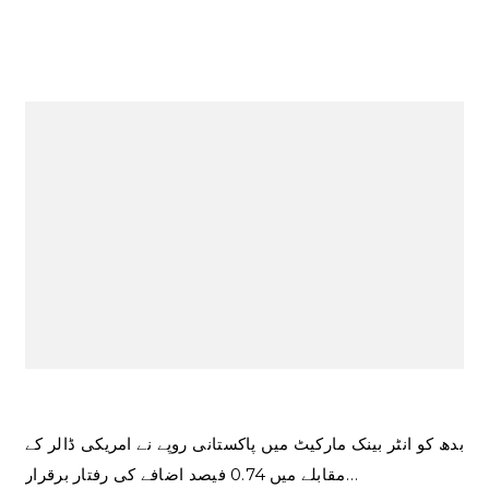
بدھ کو انٹر بینک مارکیٹ میں پاکستانی روپے نے امریکی ڈالر کے
مقابلے میں 0.74 فیصد اضافے کی رفتار برقرار…