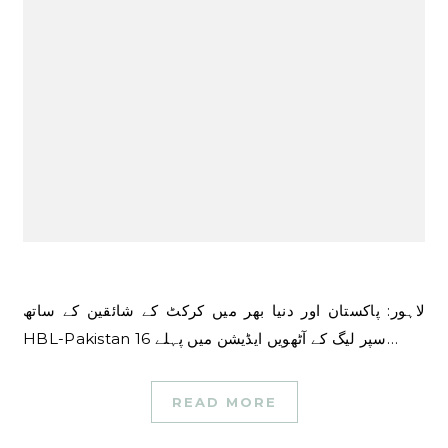
لاہور: پاکستان اور دنیا بھر میں کرکٹ کے شائقین کے ساتھ
HBL-Pakistan سپر لیگ کے آٹھویں ایڈیشن میں پہلے 16…
READ MORE