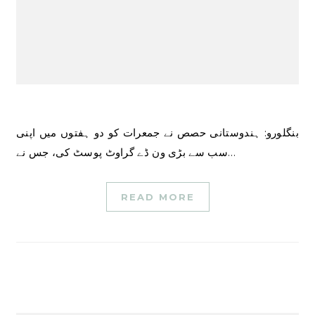
بنگلورو: ہندوستانی حصص نے جمعرات کو دو ہفتوں میں اپنی
سب سے بڑی ون ڈے گراوٹ پوسٹ کی، جس نے…
READ MORE