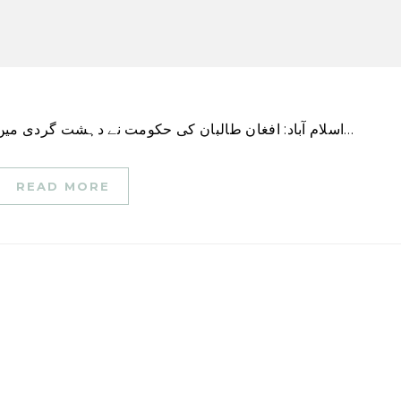
اسلام آباد: افغان طالبان کی حکومت نے دہشت گردی میں حالیہ اضافے کے تناظر میں اسلام آباد کی جانب سے…
READ MORE