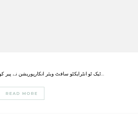
ٹیک ٹو انٹرایکٹو سافٹ ویئر انکارپوریشن نے پیر کو اپنی سالانہ بکنگ کی پیشن گوئی کو کم کر دیا، جس…
READ MORE