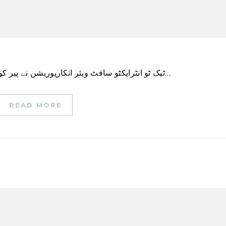
ٹیک ٹو انٹرایکٹو سافٹ ویئر انکارپوریشن نے پیر کو اپنی سالانہ بکنگ کی پیشن گوئی کو کم کر دیا، جس…
READ MORE