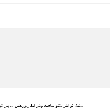
ٹیک ٹو انٹرایکٹو سافٹ ویئر انکارپوریشن نے پیر کو اپنی سالانہ بکنگ کی پیشن گوئی کو کم کر دیا، جس…