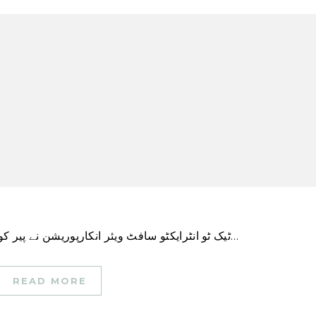
ٹیک ٹو انٹرایکٹو سافٹ ویئر انکارپوریشن نے پیر کو اپنی سالانہ بکنگ کی پیشن گوئی کو کم کر دیا، جس…
READ MORE