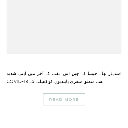
اشتہار تھا۔ جیسا کہ چین اس ہفتے کے آخر میں اپنی شدید
COVID-19 سے متعلق سفری پابندیوں کو ڈھیلنے کے…
READ MORE