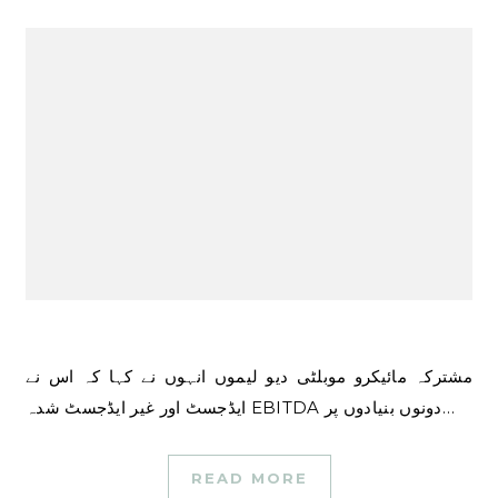
مشترکہ مائیکرو موبلٹی دیو لیموں انہوں نے کہا کہ اس نے
ایڈجسٹ اور غیر ایڈجسٹ شدہ EBITDA دونوں بنیادوں پر…
READ MORE