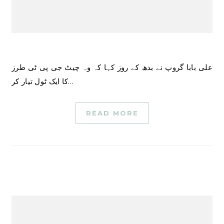
علی بابا گروپ نے بدھ کے روز کہا کہ وہ چیٹ جی پی ٹی طرز
کا ایک ٹول تیار کر…
READ MORE