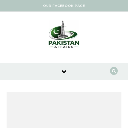
Skip to content
OUR FACEBOOK PAGE