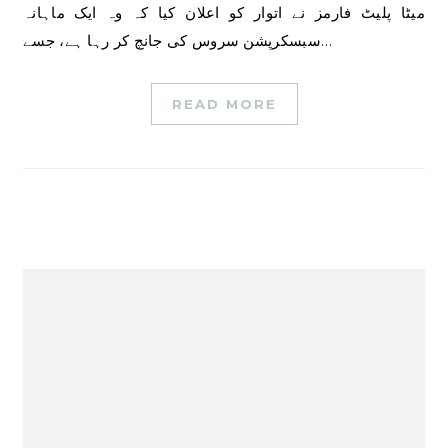
میٹا پلیٹ فارمز نے اتوار کو اعلان کیا کہ وہ ایک ماہانہ
سبسکرپشن سروس کی جانچ کر رہا ہے، جسے…
READ MORE