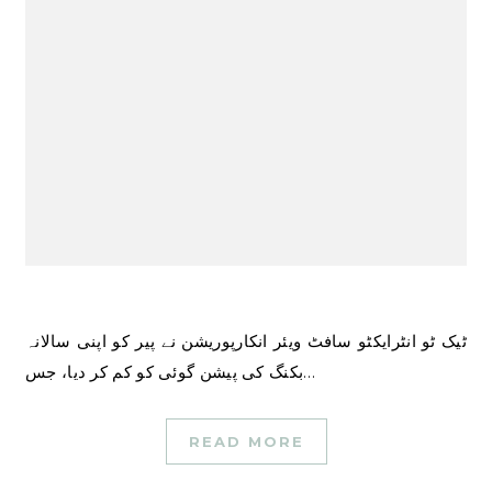
ٹیک ٹو انٹرایکٹو سافٹ ویئر انکارپوریشن نے پیر کو اپنی سالانہ
بکنگ کی پیشن گوئی کو کم کر دیا، جس…
READ MORE