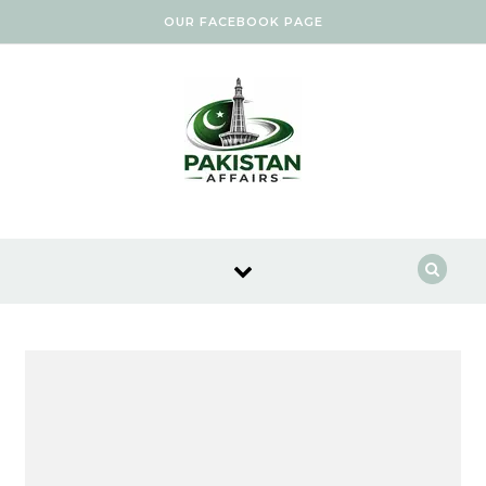
Skip to content
OUR FACEBOOK PAGE