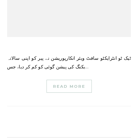
ٹیک ٹو انٹرایکٹو سافٹ ویئر انکارپوریشن نے پیر کو اپنی سالانہ
بکنگ کی پیشن گوئی کو کم کر دیا، جس…
READ MORE