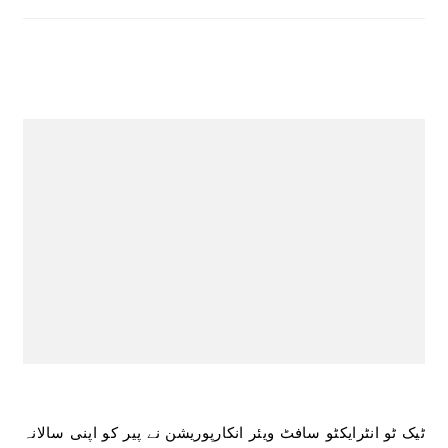
ٹیک ٹو انٹرایکٹو سافٹ ویئر انکارپوریشن نے پیر کو اپنی سالانہ