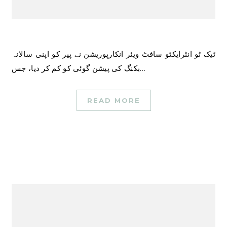
ٹیک ٹو انٹرایکٹو سافٹ ویئر انکارپوریشن نے پیر کو اپنی سالانہ
بکنگ کی پیشن گوئی کو کم کر دیا، جس…
READ MORE