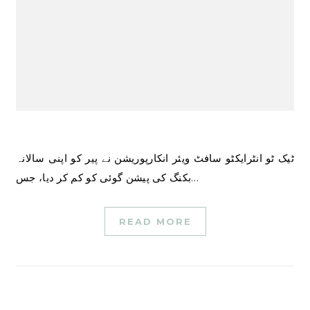
ٹیک ٹو انٹرایکٹو سافٹ ویئر انکارپوریشن نے پیر کو اپنی سالانہ
بکنگ کی پیشن گوئی کو کم کر دیا، جس…
READ MORE