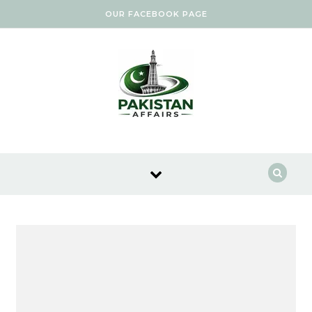
Skip to content
OUR FACEBOOK PAGE