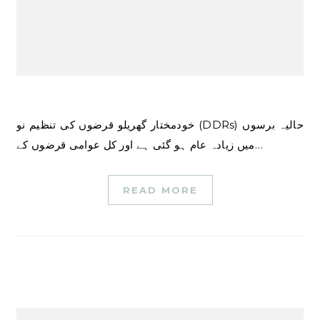
خودمختار گھریلو قرضوں کی تنظیم نو (DDRs) حالیہ برسوں
میں زیادہ عام ہو گئی ہے اور کل عوامی قرضوں کے…
READ MORE