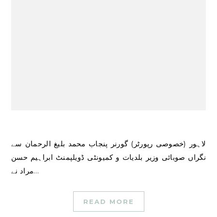
لاہور (خصوصی رپورٹر) گورنر پنجاب محمد بلیغ الرحمان سے
نگراں صوبائی وزیر بلدیات و کمیونٹی ڈویلپمنٹ ابراہیم حسن
مراد نے…
READ MORE