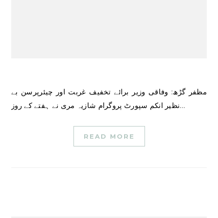
مظفر گڑھ: وفاقی وزیر برائے تخفیف غربت اور چیئرپرسن بے
نظیر انکم سپورٹ پروگرام شازیہ مری نے ہفتے کے روز…
READ MORE