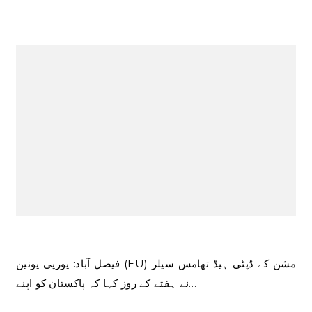
فیصل آباد: یورپی یونین (EU) مشن کے ڈپٹی ہیڈ تھامس سیلر
نے ہفتے کے روز کہا کہ پاکستان کو اپنے…