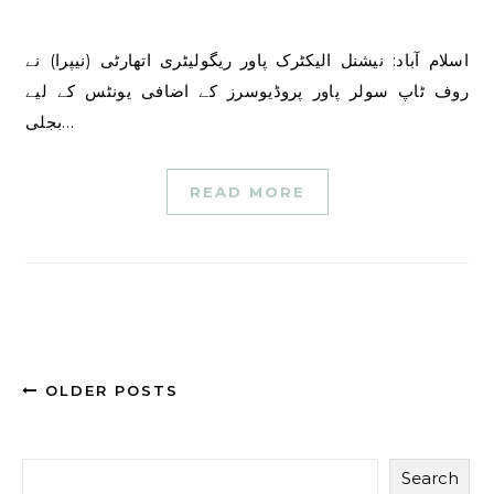
اسلام آباد: نیشنل الیکٹرک پاور ریگولیٹری اتھارٹی (نیپرا) نے
روف ٹاپ سولر پاور پروڈیوسرز کے اضافی یونٹس کے لیے
بجلی…
READ MORE
OLDER POSTS
Search