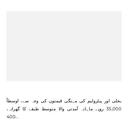
بجلی اور پیٹرولیم کی مہنگی قیمتوں کی وجہ سے، اوسطاً
35,000 روپے ماہانہ آمدنی والا متوسط ​​طبقے کا گھرانہ،
400…