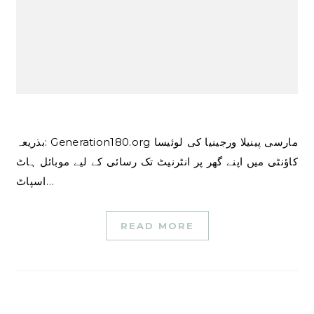
بذریعہ: Generation180.org مارسی پینیلا ورجینیا کی لوئیسا
کاؤنٹی میں اپنے گھر پر انٹرنیٹ تک رسائی کے لیے موبائل ہاٹ
اسپاٹ…
READ MORE