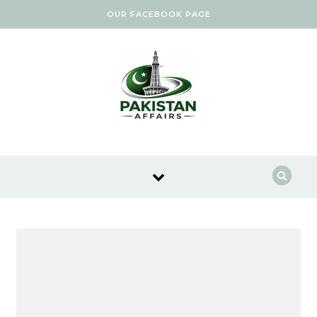
Skip to content
OUR FACEBOOK PAGE