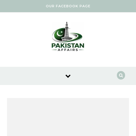
Skip to content
OUR FACEBOOK PAGE