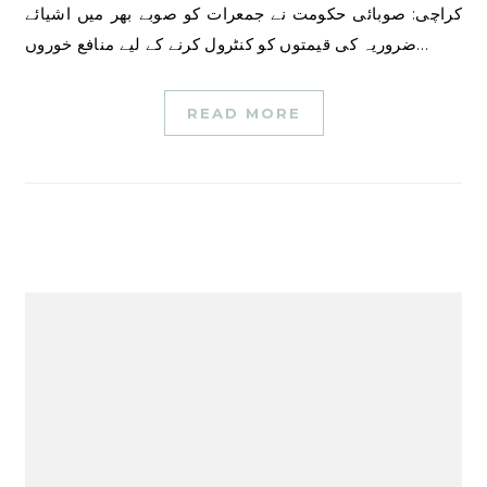
کراچی: صوبائی حکومت نے جمعرات کو صوبے بھر میں اشیائے
ضروریہ کی قیمتوں کو کنٹرول کرنے کے لیے منافع خوروں…
READ MORE