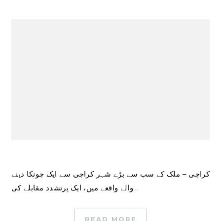
کراچی – ملک کے سب سے بڑے شہر کراچی سے ایک چونکا دینے
والے واقعے میں، ایک پرتشدد مقابلے کی…
READ MORE