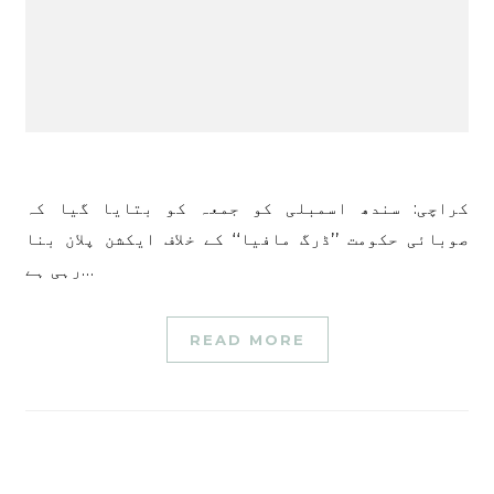
کراچی: سندھ اسمبلی کو جمعہ کو بتایا گیا کہ
صوبائی حکومت ’’ڈرگ مافیا‘‘ کے خلاف ایکشن پلان بنا
رہی ہے…
READ MORE