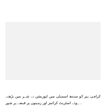
کراچی: پیر کو سندھ اسمبلی میں اپوزیشن نے شہر میں بڑھتے
ہوئے اسٹریٹ کرائمز اور زمینوں پر قبضے پر شور…