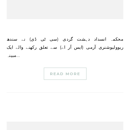
محکمہ انسداد دہشت گردی (سی ٹی ڈی) نے سندھ
ریوولیوشنری آرمی (ایس آر اے) سے تعلق رکھنے والے ایک
مبینہ…
READ MORE