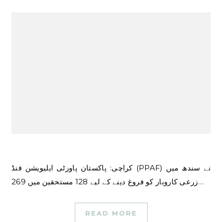
کراچی: پاکستان پاورٹی ایلیویشن فنڈ (PPAF) نے سندھ میں
زرعی کاروبار کو فروغ دینے کے لیے 128 مستحقین میں 269…
READ MORE