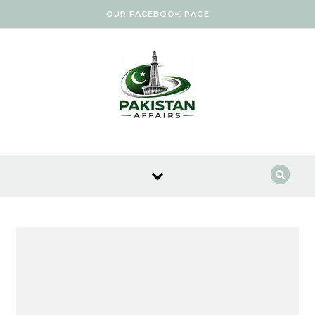
Skip to content
OUR FACEBOOK PAGE