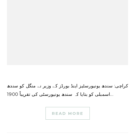
کراچی: سندھ یونیورسٹیز اینڈ بورڈز کے وزیر نے منگل کو سندھ
اسمبلی کو بتایا کہ سندھ یونیورسٹی کی تقریباً 1900…
READ MORE