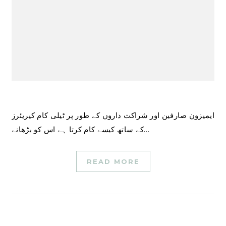
ایمیزون صارفین اور شراکت داروں کے طور پر ٹیلی کام کیریئرز
کے ساتھ کیسے کام کرتا ہے اس کو بڑھانے…
READ MORE