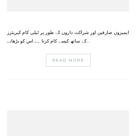
ایمیزون صارفین اور شراکت داروں کے طور پر ٹیلی کام کیریئرز
کے ساتھ کیسے کام کرتا ہے اس کو بڑھانے…
READ MORE