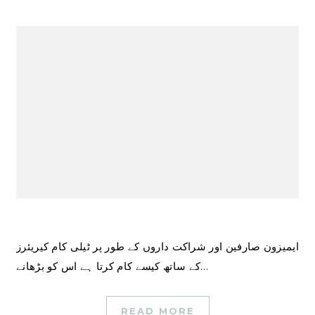
ایمیزون صارفین اور شراکت داروں کے طور پر ٹیلی کام کیریئرز
کے ساتھ کیسے کام کرتا ہے اس کو بڑھانے…
READ MORE