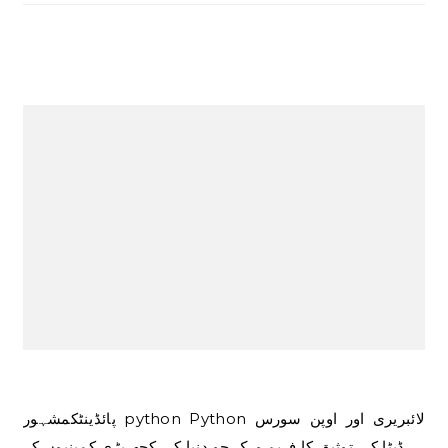
پائڈینٹکمشہور python Python لائبریری اور اوپن سورس
ڈیٹا کی توثیق کا فریم ورک جو دنیا کی کچھ بڑی کمپنیوں کے…