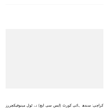
کراچی: سندھ ہائی کورٹ (ایس سی ایچ) نے ٹول مینوفیکچررز