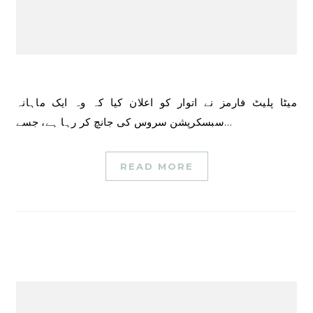
میٹا پلیٹ فارمز نے اتوار کو اعلان کیا کہ وہ ایک ماہانہ
سبسکرپشن سروس کی جانچ کر رہا ہے، جسے…
READ MORE