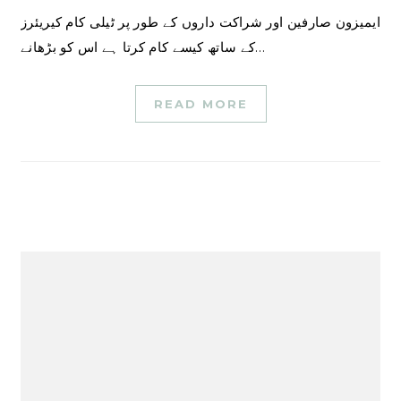
ایمیزون صارفین اور شراکت داروں کے طور پر ٹیلی کام کیریئرز
کے ساتھ کیسے کام کرتا ہے اس کو بڑھانے…
READ MORE