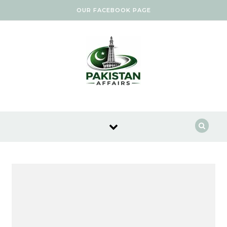
Skip to content
OUR FACEBOOK PAGE