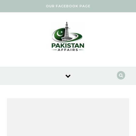
Skip to content
OUR FACEBOOK PAGE