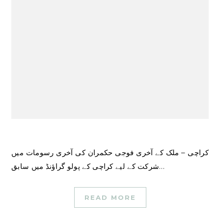
کراچی – ملک کے آخری فوجی حکمران کی آخری رسومات میں
شرکت کے لیے کراچی کے پولو گراؤنڈ میں سابق…
READ MORE