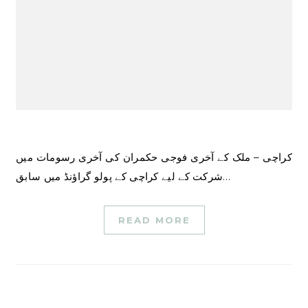
کراچی – ملک کے آخری فوجی حکمران کی آخری رسومات میں
شرکت کے لیے کراچی کے پولو گراؤنڈ میں سابق…
READ MORE