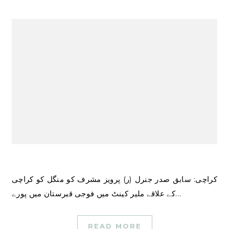
کراچی: سابق صدر جنرل (ر) پرویز مشرف کو منگل کو کراچی
کے علاقے ملیر کینٹ میں فوجی قبرستان میں پورے…
READ MORE