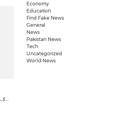
Economy
Education
Find Fake News
General
News
Pakistan News
Tech
Uncategorized
World News
Samsung Electronics کی طرف سے نامیاتی روشنی خارج کرنے والے diode TV کے کاروبار کو ختم کرنے کے تقریباً ایک…