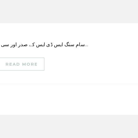
سام سنگ ایس ڈی ایس کے صدر اور سی ای او ہوانگ سنگ وو جمعہ کو سیئول میں کمپنی کے…
READ MORE