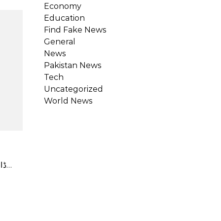
Economy
Education
Find Fake News
General
News
Pakistan News
Tech
Uncategorized
World News
ڈانس کرنے والی انٹرنیٹ سنسنیشن عائشہ مانو، جو کلاسک گانے پر اپنے وائرل ڈانس پرفارمنس سے شہرت حاصل کر گئی…