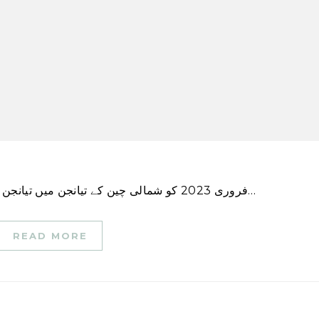
11 فروری 2023 کو شمالی چین کے تیانجن میں تیانجن ریل ٹرانزٹ لائن 8 کے ایک حصے کی تعمیراتی جگہ…
READ MORE