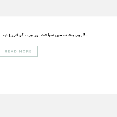
لاہور: پنجاب میں سیاحت اور ورثے کو فروغ دینے کے لیے والڈ سٹی آف لاہور اتھارٹی (ڈبلیو سی ایل اے)…
READ MORE