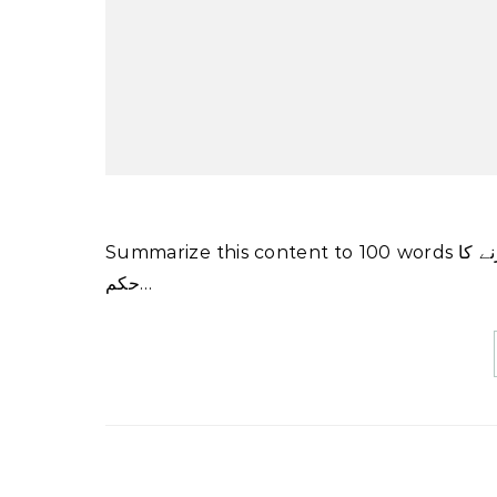
Summarize this content to 100 words ڈیرہ غازی خان: جنوبی پنجاب میں سیکیورٹی کے فول پروف انتظامات کرنے کا
حکم…