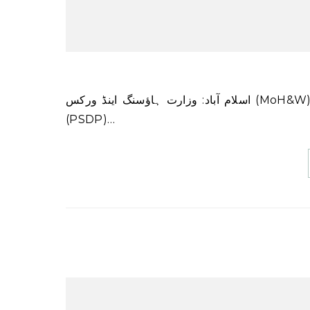
اسلام آباد: وزارت ہاؤسنگ اینڈ ورکس (MoH&W) نے منگل کو بتایا کہ 2022-23 کے لیے پبلک سیکٹر ڈویلپمنٹ پروگرام
(PSDP)…