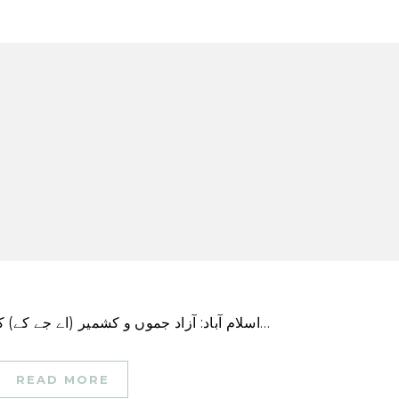
اسلام آباد: آزاد جموں و کشمیر (اے جے کے) کی حکومت نے پیر کو ریاست کے مختلف اضلاع میں 6…
READ MORE