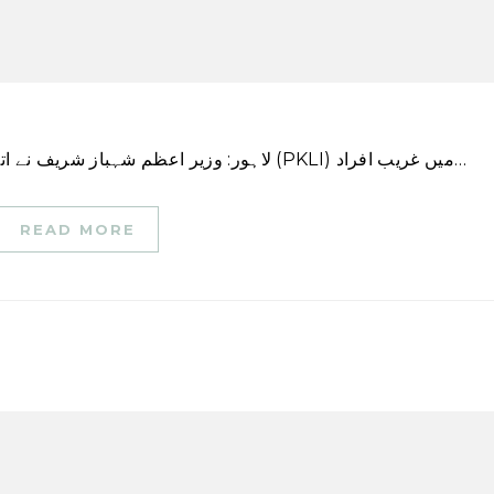
لاہور: وزیر اعظم شہباز شریف نے اتوار کو لاہور میں پاکستان کڈنی اینڈ لیور انسٹی ٹیوٹ (PKLI) میں غریب افراد…
READ MORE