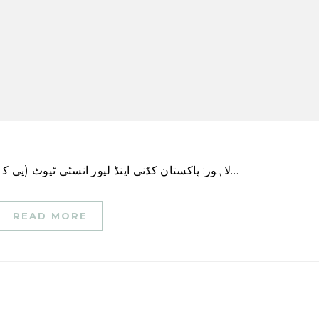
لاہور: پاکستان کڈنی اینڈ لیور انسٹی ٹیوٹ (پی کے ایل آئی) میں ملک کے غریب طبقے کو بہتر اور مفت…
READ MORE