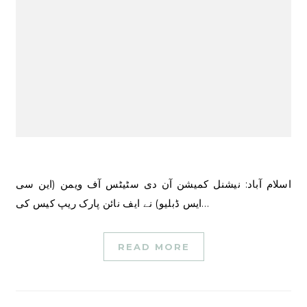
اسلام آباد: نیشنل کمیشن آن دی سٹیٹس آف ویمن (این سی
ایس ڈبلیو) نے ایف نائن پارک ریپ کیس کی…
READ MORE