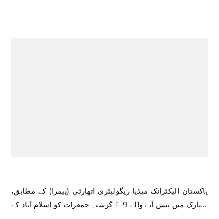
پاکستان الیکٹرانک میڈیا ریگولیٹری اتھارٹی (پیمرا) کے مطابق،
گزشتہ جمعرات کو اسلام آباد کے F-9 پارک میں پیش آنے والے…