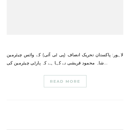
لاہور: پاکستان تحریک انصاف (پی ٹی آئی) کے وائس چیئرمین
شاہ محمود قریشی نے کہا ہے کہ پارٹی چیئرمین کی…
READ MORE