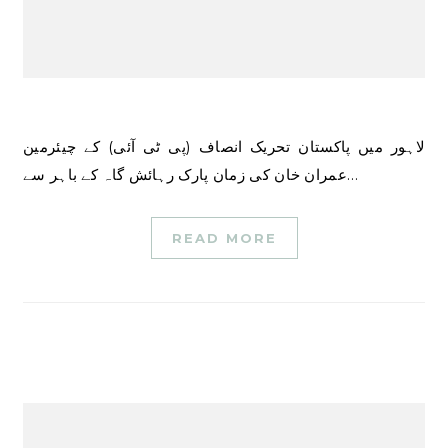
لاہور میں پاکستان تحریک انصاف (پی ٹی آئی) کے چیئرمین
عمران خان کی زمان پارک رہائش گاہ کے باہر سے…
READ MORE