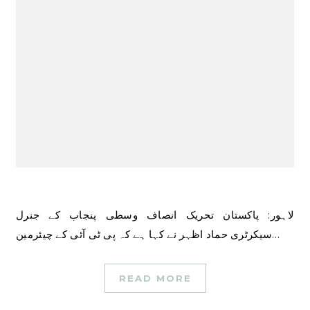
لاہور: پاکستان تحریک انصاف وسطی پنجاب کے جنرل
سیکرٹری حماد اظہر نے کہا ہے کہ پی ٹی آئی کے چیئرمین…
READ MORE