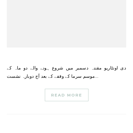
دی اونٹاریو مقننہ دسمبر میں شروع ہونے والے دو ماہ کے
موسم سرما کے وقفے کے بعد آج دوبارہ نشست…
READ MORE