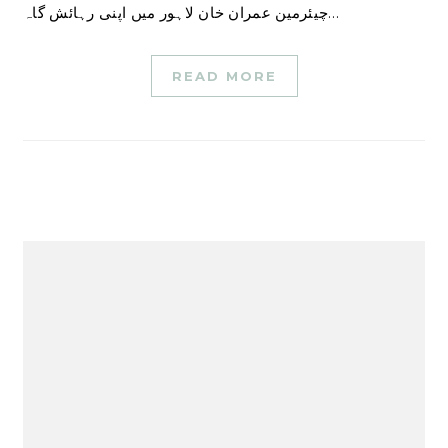
چیئرمین عمران خان لاہور میں اپنی رہائش گاہ…
READ MORE