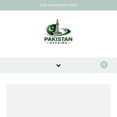
Skip to content
OUR FACEBOOK PAGE