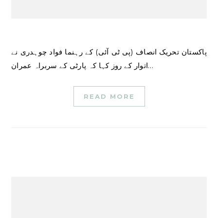
پاکستان تحریک انصاف (پی ٹی آئی) کے رہنما فواد چوہدری نے
اتوار کے روز کہا کہ پارٹی کے سربراہ عمران…
READ MORE