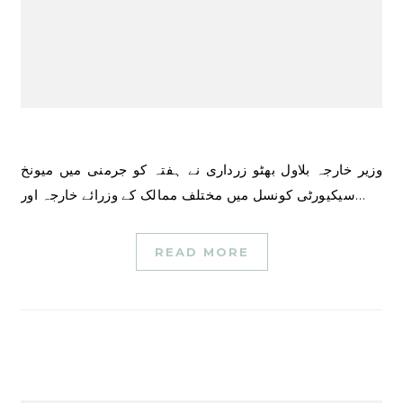
وزیر خارجہ بلاول بھٹو زرداری نے ہفتہ کو جرمنی میں میونخ
سیکیورٹی کونسل میں مختلف ممالک کے وزرائے خارجہ اور…
READ MORE