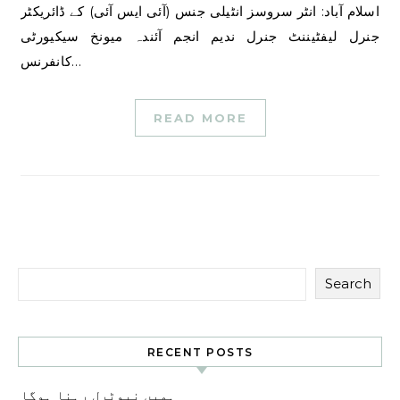
اسلام آباد: انٹر سروسز انٹیلی جنس (آئی ایس آئی) کے ڈائریکٹر
جنرل لیفٹیننٹ جنرل ندیم انجم آئندہ میونخ سیکیورٹی
کانفرنس…
READ MORE
Search
RECENT POSTS
ہمیں نیوٹرل رہنا ہوگا