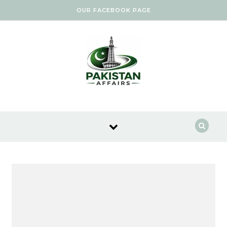
Skip to content
OUR FACEBOOK PAGE