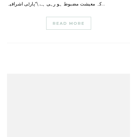
کہ معیشت مضبوط ہو رہی ہے \”پارٹی اشرافیہ…
READ MORE