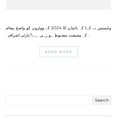
ولیمسن نے کہا کہ بائیڈن کا 2024 کے ووٹروں کو واضح پیغام
کہ معیشت مضبوط ہو رہی ہے \”پارٹی اشرافیہ…
READ MORE
Search