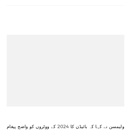
ولیمسن نے کہا کہ بائیڈن کا 2024 کے ووٹروں کو واضح پیغام