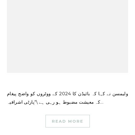
ولیمسن نے کہا کہ بائیڈن کا 2024 کے ووٹروں کو واضح پیغام
کہ معیشت مضبوط ہو رہی ہے \”پارٹی اشرافیہ…
READ MORE