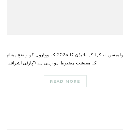
ولیمسن نے کہا کہ بائیڈن کا 2024 کے ووٹروں کو واضح پیغام
کہ معیشت مضبوط ہو رہی ہے \”پارٹی اشرافیہ…
READ MORE