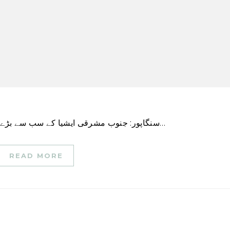
سنگاپور: جنوب مشرقی ایشیا کے سب سے بڑے بینک کے چیف ایگزیکٹیو نے پیر کو کہا کہ ڈی بی ایس…
READ MORE