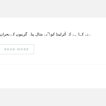
Taoiseach Leo Varadkar نے کہا ہے کہ آئرلینڈ کو \”بے مثال پناہ گزینوں کے بحران\” کا سامنا ہے اور لوگ…
READ MORE