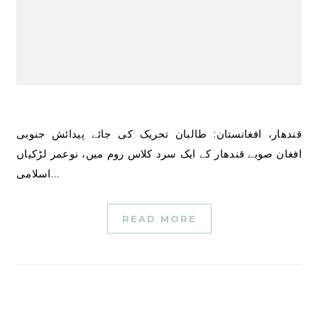
قندھار، افغانستان: طالبان تحریک کی جائے پیدائش جنوبی
افغان صوبے قندھار کے ایک سرد کلاس روم میں، نوعمر لڑکیاں
اسلامی…
READ MORE