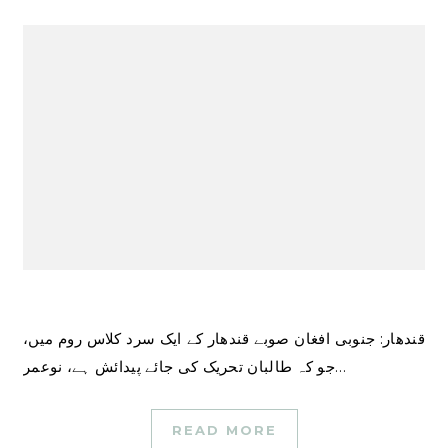
قندھار: جنوبی افغان صوبے قندھار کے ایک سرد کلاس روم میں،
جو کہ طالبان تحریک کی جائے پیدائش ہے، نوعمر…
READ MORE