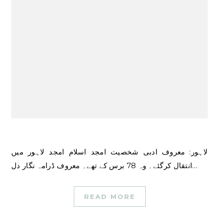
لاہور: معروف ادبی شخصیت امجد اسلام امجد لاہور میں
انتقال کرگئے۔ وہ 78 برس کے تھے۔ معروف ڈرامہ نگار دل…
READ MORE