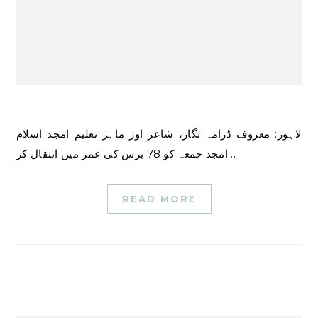
لاہور: معروف ڈرامہ نگار، شاعر اور ماہر تعلیم امجد اسلام
امجد جمعہ کو 78 برس کی عمر میں انتقال کر…
READ MORE