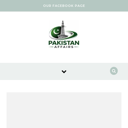
Skip to content
OUR FACEBOOK PAGE