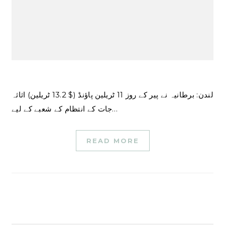
لندن: برطانیہ نے پیر کے روز 11 ٹریلین پاؤنڈ ($ 13.2 ٹریلین) اثاثہ
جات کے انتظام کے شعبے کے لیے…
READ MORE