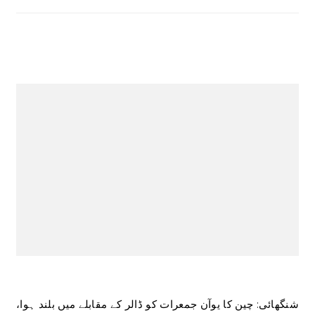
شنگھائی: چین کا یوآن جمعرات کو ڈالر کے مقابلے میں بلند ہوا،