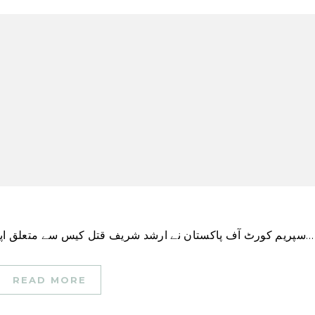
سپریم کورٹ آف پاکستان نے ارشد شریف قتل کیس سے متعلق اپنے تحریری حکم نامے میں مشترکہ تحقیقاتی ٹیم (جے…
READ MORE