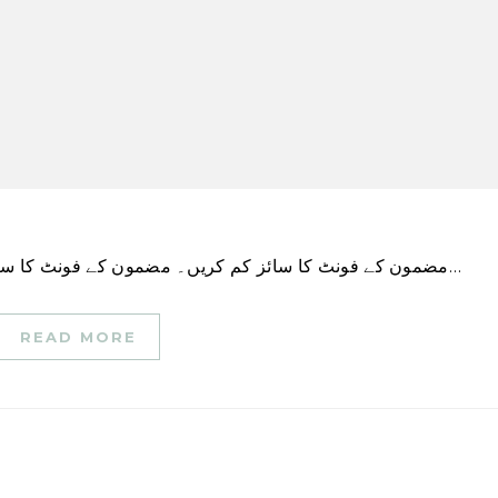
مضمون کے فونٹ کا سائز کم کریں۔ مضمون کے فونٹ کا سائز بڑھائیں۔ گیلف پولیس سروس شہر میں بریک ان…
READ MORE