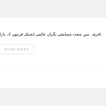
افریقہ میں متعدد مسابقتی نگران عالمی ڈیجیٹل فرموں کے بازار کے طرز عمل سے اجتماعی طور پر پوچھ گچھ کرنے…
READ MORE