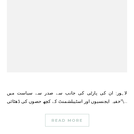
لاہور: ان کی پارٹی کی جانب سے صدر سے سیاست میں
\”خفیہ ایجنسیوں اور اسٹیبلشمنٹ کے کچھ حصوں کی ڈھٹائی…
READ MORE