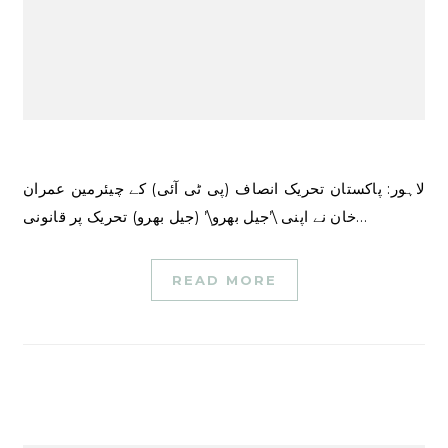
لاہور: پاکستان تحریک انصاف (پی ٹی آئی) کے چیئرمین عمران
خان نے اپنی \’جیل بھرو\’ (جیل بھرو) تحریک پر قانونی…
READ MORE