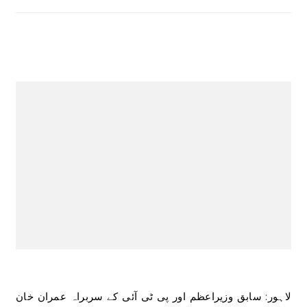
لاہور: سابق وزیراعظم اور پی ٹی آئی کے سربراہ عمران خان