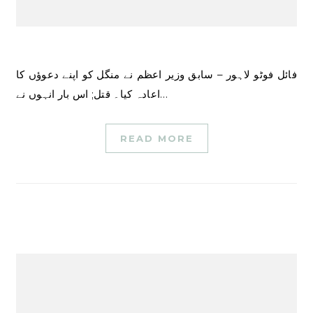
فائل فوٹو لاہور – سابق وزیر اعظم نے منگل کو اپنے دعوؤں کا
اعادہ کیا۔ قتل; اس بار انہوں نے…
READ MORE