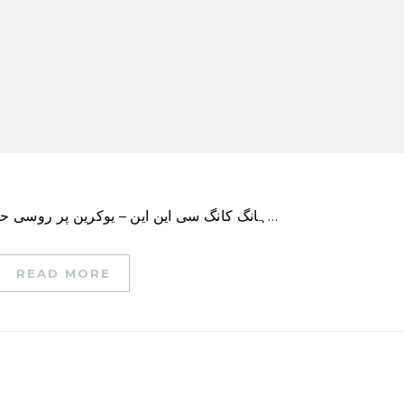
ہانگ کانگ سی این این – یوکرین پر روسی حملے کے بعد سے ایک سال میں ماسکو کو شدید نقصان…
READ MORE