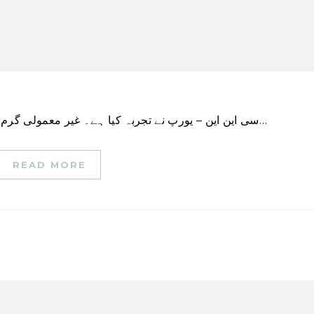
سی این این – یورپ نے تجربہ کیا ہے۔ غیر معمولی گرم یورپی یونین کی کوپرنیکس کلائمیٹ چینج سروس کے…
READ MORE