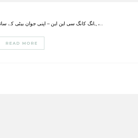
ہانگ کانگ سی این این – اپنی جوان بیٹی کے ساتھ اس ہفتے دو شاندار فوجی تقریبات میں اس طرف،…
READ MORE