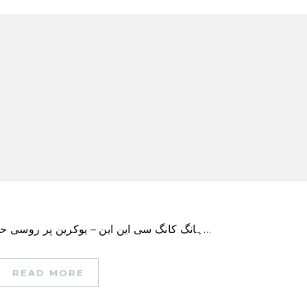
ہانگ کانگ سی این این – یوکرین پر روسی حملے کے بعد سے ایک سال میں ماسکو کو شدید نقصان…
READ MORE