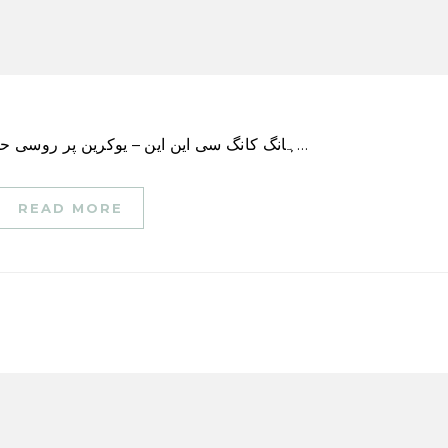
ہانگ کانگ سی این این – یوکرین پر روسی حملے کے بعد سے ایک سال میں ماسکو کو شدید نقصان…
READ MORE