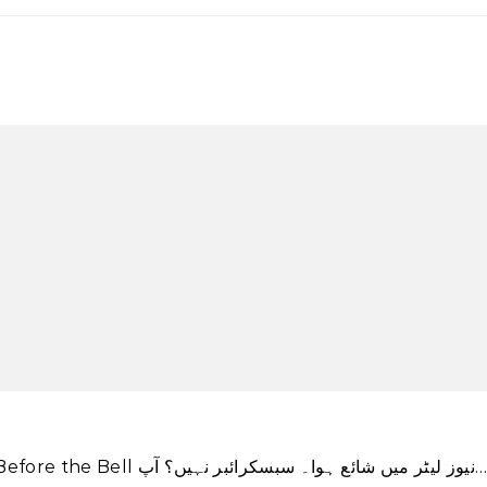
ہانی کا ایک ورژن پہلی بار CNN Business \’Before the Bell نیوز لیٹر میں شائع ہوا۔ سبسکرائبر نہیں؟ آپ…