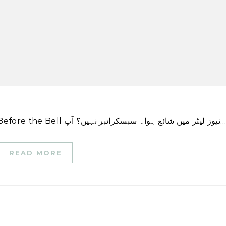
اس کہانی کا ایک ورژن پہلی بار CNN Business \’Before the Bell ز لیٹر میں شائع ہوا۔ سبسکرائبر نہیں؟ آپ
READ MORE