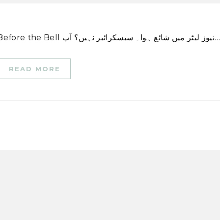
اس کہانی کا ایک ورژن پہلی بار CNN Business \’Before the Bell ز لیٹر میں شائع ہوا۔ سبسکرائبر نہیں؟ آپ
READ MORE