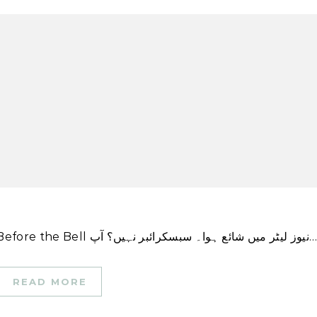
اس کہانی کا ایک ورژن پہلی بار CNN Business \’Before the Bell ز لیٹر میں شائع ہوا۔ سبسکرائبر نہیں؟ آپ
READ MORE