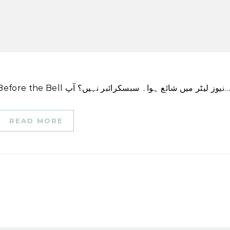
اس کہانی کا ایک ورژن پہلی بار CNN Business \’Before the Bell ز لیٹر میں شائع ہوا۔ سبسکرائبر نہیں؟ آپ
READ MORE