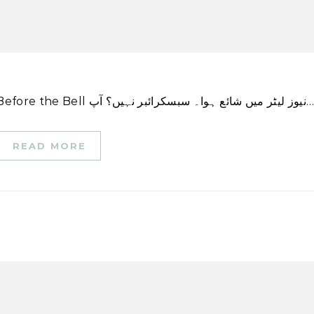
اس کہانی کا ایک ورژن پہلی بار CNN Business \’Before the Bell ز لیٹر میں شائع ہوا۔ سبسکرائبر نہیں؟ آپ
READ MORE