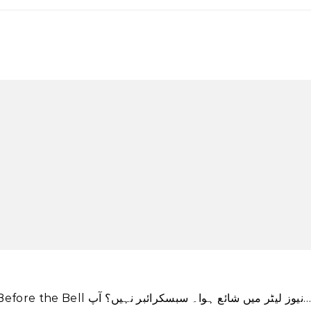
اس کہانی کا ایک ورژن پہلی بار CNN Business \’Before the Bell ز لیٹر میں شائع ہوا۔ سبسکرائبر نہیں؟ آپ