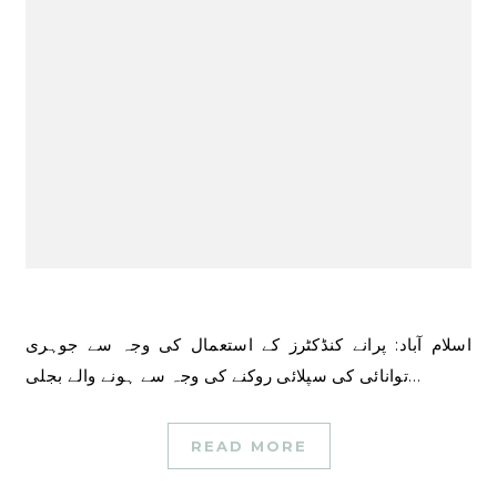
اسلام آباد: پرانے کنڈکٹرز کے استعمال کی وجہ سے جوہری
توانائی کی سپلائی روکنے کی وجہ سے ہونے والے بجلی…
READ MORE