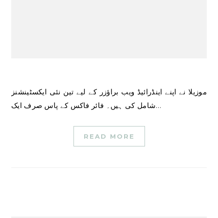
موزیلا نے اپنے اینڈرائیڈ ویب براؤزر کے لیے تین نئی ایکسٹینشنز
شامل کی ہیں۔ فائر فاکس کے پاس صرف ایک…
READ MORE