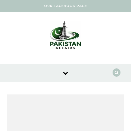
Skip to content
OUR FACEBOOK PAGE