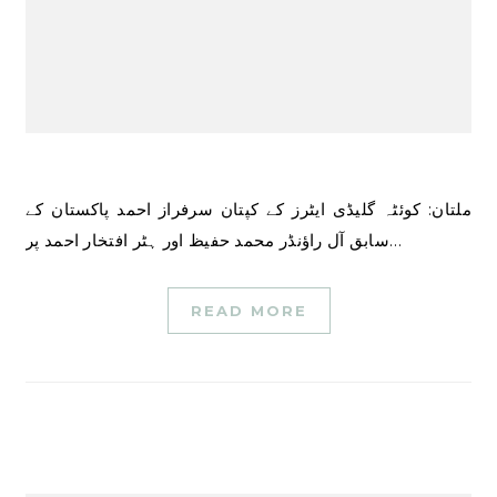
ملتان: کوئٹہ گلیڈی ایٹرز کے کپتان سرفراز احمد پاکستان کے
سابق آل راؤنڈر محمد حفیظ اور ہٹر افتخار احمد پر…
READ MORE