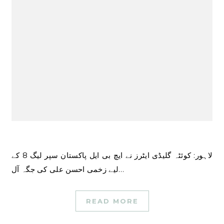
لاہور: کوئٹہ گلیڈی ایٹرز نے ایچ بی ایل پاکستان سپر لیگ 8 کے
لیے زخمی احسن علی کی جگہ آل…
READ MORE