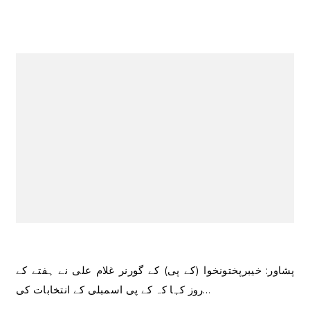
پشاور: خیبرپختونخوا (کے پی) کے گورنر غلام علی نے ہفتے کے
روز کہا کہ کے پی اسمبلی کے انتخابات کی…