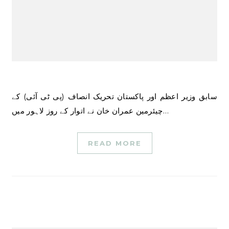
سابق وزیر اعظم اور پاکستان تحریک انصاف (پی ٹی آئی) کے
چیئرمین عمران خان نے اتوار کے روز لاہور میں…
READ MORE