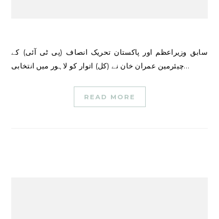
سابق وزیراعظم اور پاکستان تحریک انصاف (پی ٹی آئی) کے
چیئرمین عمران خان نے (کل) اتوار کو لاہور میں انتخابی…
READ MORE