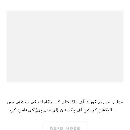
پشاور: سپریم کورٹ آف پاکستان کے احکامات کی روشنی میں
الیکشن کمیشن آف پاکستان (ای سی پی) کی نامزد کردہ…
READ MORE