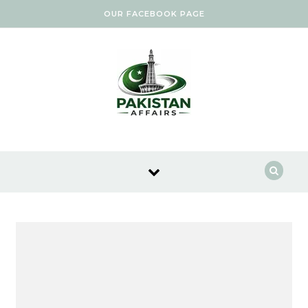
Skip to content
OUR FACEBOOK PAGE