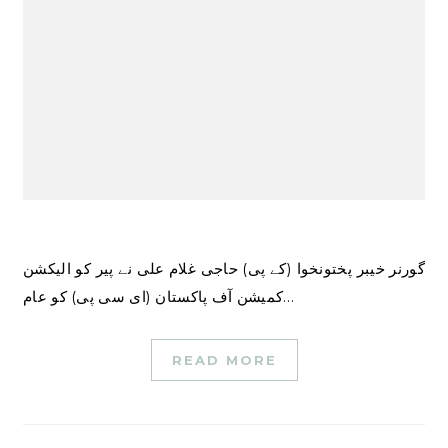
گورنر خیبر پختونخوا (کے پی) حاجی غلام علی نے پیر کو الیکشن
کمیشن آف پاکستان (ای سی پی) کو عام…
READ MORE