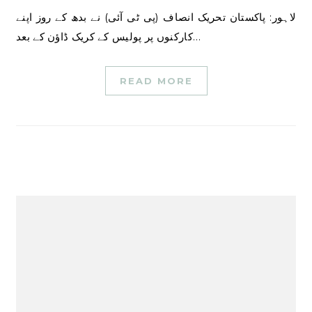
لاہور: پاکستان تحریک انصاف (پی ٹی آئی) نے بدھ کے روز اپنے
کارکنوں پر پولیس کے کریک ڈاؤن کے بعد…
READ MORE