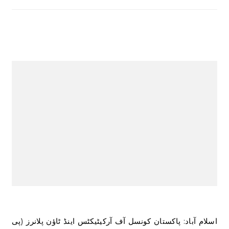
اسلام آباد: پاکستان کونسل آف آرکیٹیکٹس اینڈ ٹاؤن پلانرز (پی