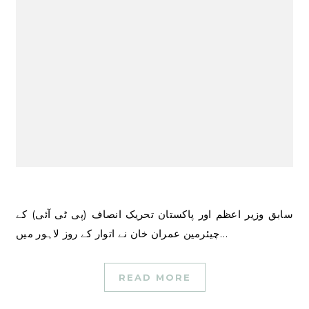
سابق وزیر اعظم اور پاکستان تحریک انصاف (پی ٹی آئی) کے
چیئرمین عمران خان نے اتوار کے روز لاہور میں…
READ MORE