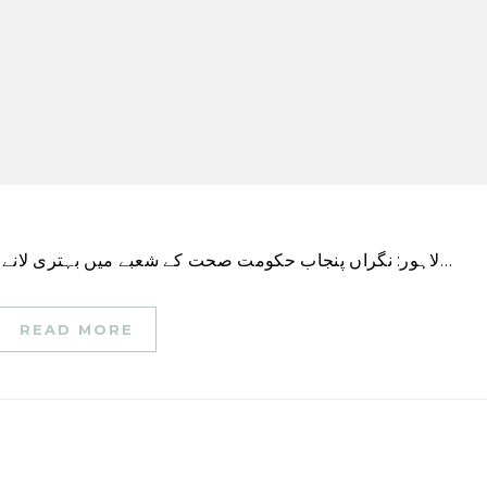
لاہور: نگراں پنجاب حکومت صحت کے شعبے میں بہتری لانے کے لیے کوشاں ہے اور اس سلسلے میں تمام ضروری…
READ MORE