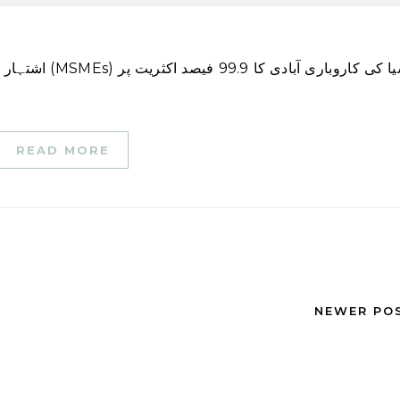
اشتہار مائیکرو، چھوٹے اور درمیانے درجے کے کاروباری ادارے (MSMEs) انڈونیشیا کی کاروباری آبادی کا 99.9 فیصد اکثریت پر
READ MORE
NEWER PO