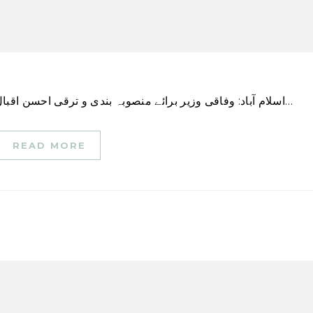
اسلام آباد: وفاقی وزیر برائے منصوبہ بندی و ترقی احسن اقبال نے نیشنل ڈیزاسٹر مینجمنٹ اتھارٹی (این ڈی ایم اے)…
READ MORE