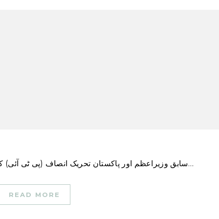
سابق وزیراعظم اور پاکستان تحریک انصاف (پی ٹی آئی) کے چیئرمین عمران خان نے اتوار کے روز کہا کہ انہیں…
READ MORE