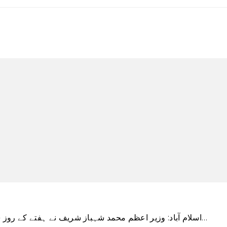
اسلام آباد: وزیر اعظم محمد شہباز شریف نے ہفتے کے روز شام کے عرب جمہوریہ کے وزیر اعظم حسین آرنوس…