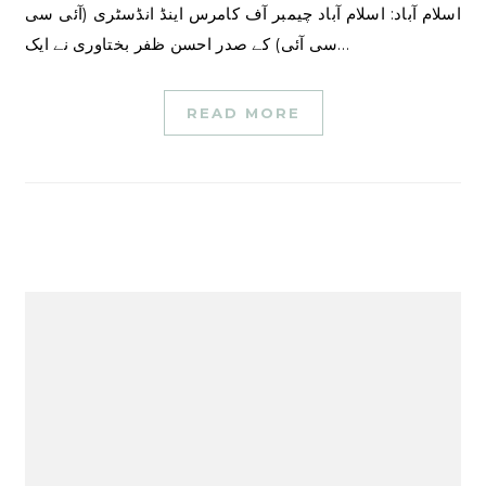
اسلام آباد: اسلام آباد چیمبر آف کامرس اینڈ انڈسٹری (آئی سی
سی آئی) کے صدر احسن ظفر بختاوری نے ایک…
READ MORE