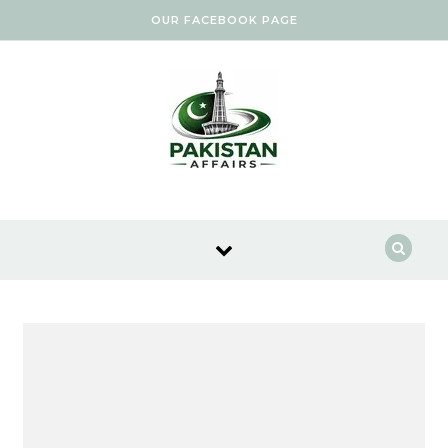
Skip to content
OUR FACEBOOK PAGE