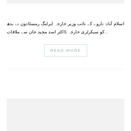
اسلام آباد: ناروے کے نائب وزیر خارجہ ایرلنگ رمسٹادون نے بدھ
کو سیکرٹری خارجہ ڈاکٹر اسد مجید خان سے ملاقات…
READ MORE