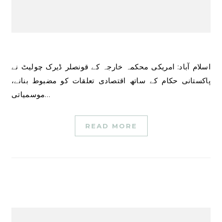
اسلام آباد: امریکی محکمہ خارجہ کے قونصلر ڈیرک چولیٹ نے
پاکستانی حکام کے ساتھ اقتصادی تعلقات کو مضبوط بنانے،
موسمیاتی…
READ MORE