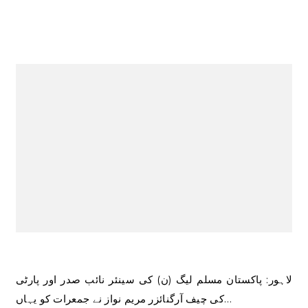
لاہور: پاکستان مسلم لیگ (ن) کی سینئر نائب صدر اور پارٹی
کی چیف آرگنائزر مریم نواز نے جمعرات کو یہاں…