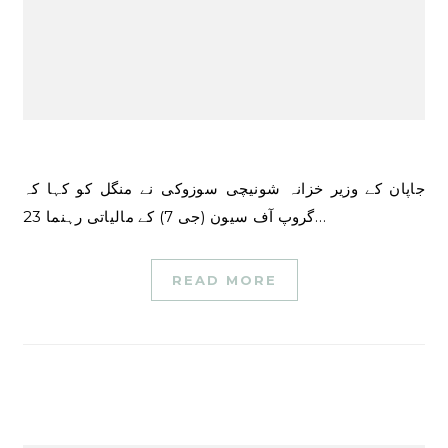
جاپان کے وزیر خزانہ شونیچی سوزوکی نے منگل کو کہا کہ
گروپ آف سیون (جی 7) کے مالیاتی رہنما 23…
READ MORE