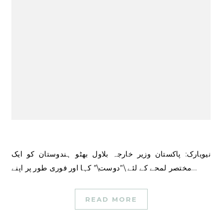
نیویارک: پاکستان وزیر خارجہ بلاول بھٹو ہندوستان کو ایک
مختصر لمحے کے لئے \”دوست\” کہا اور فوری طور پر اپنے…
READ MORE