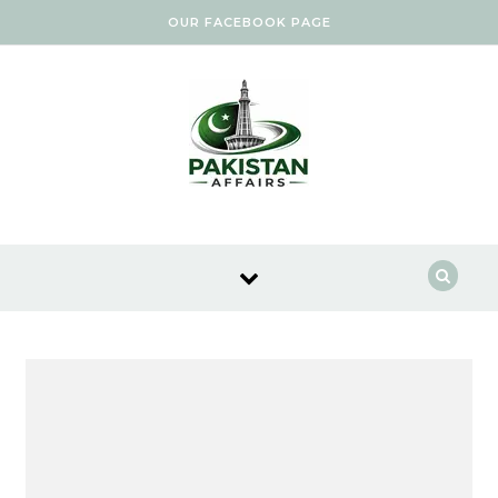
Skip to content
OUR FACEBOOK PAGE