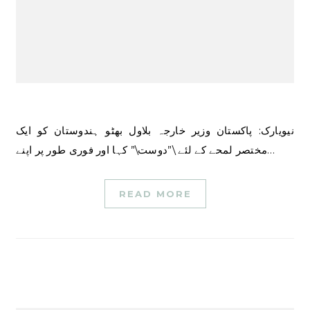
نیویارک: پاکستان وزیر خارجہ بلاول بھٹو ہندوستان کو ایک
مختصر لمحے کے لئے \”دوست\” کہا اور فوری طور پر اپنے…
READ MORE