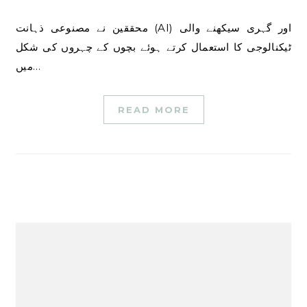
محققین نے مصنوعی ذہانت (AI) اور گہری سیکھنے والی
ٹیکنالوجی کا استعمال کرتے ہوئے بچوں کے چہروں کی شکل
میں…
READ MORE