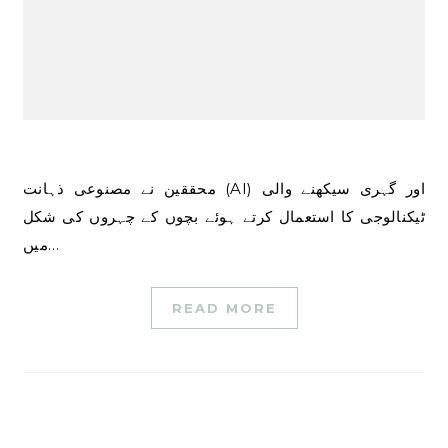
محققین نے مصنوعی ذہانت (AI) اور گہری سیکھنے والی
ٹیکنالوجی کا استعمال کرتے ہوئے بچوں کے چہروں کی شکل
میں…
READ MORE