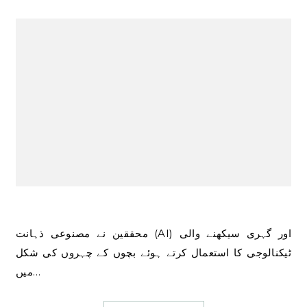
محققین نے مصنوعی ذہانت (AI) اور گہری سیکھنے والی
ٹیکنالوجی کا استعمال کرتے ہوئے بچوں کے چہروں کی شکل
میں…