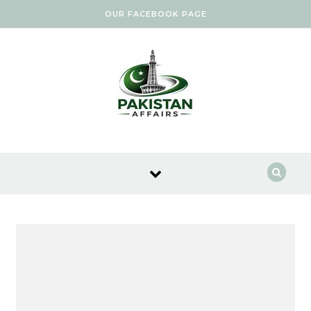
Skip to content
OUR FACEBOOK PAGE