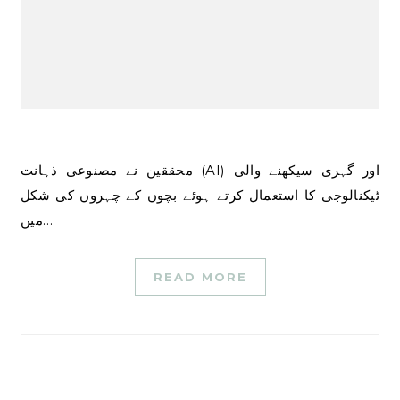
محققین نے مصنوعی ذہانت (AI) اور گہری سیکھنے والی
ٹیکنالوجی کا استعمال کرتے ہوئے بچوں کے چہروں کی شکل
میں…
READ MORE