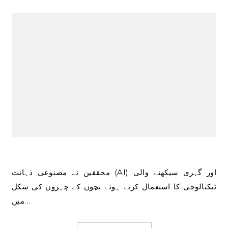
محققین نے مصنوعی ذہانت (AI) اور گہری سیکھنے والی
ٹیکنالوجی کا استعمال کرتے ہوئے بچوں کے چہروں کی شکل
میں…