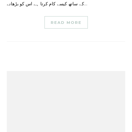
کے ساتھ کیسے کام کرتا ہے اس کو بڑھانے…
READ MORE