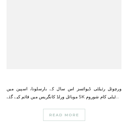
ورچوئل رئیلٹی ڈیوائسز اس سال کے بارسلونا، اسپین میں
موبائل ورلڈ کانگریس میں قائم کیے گئے SK ٹیلی کام شوروم…
READ MORE