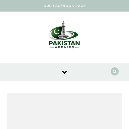
Skip to content
OUR FACEBOOK PAGE