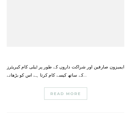
ایمیزون صارفین اور شراکت داروں کے طور پر ٹیلی کام کیریئرز
کے ساتھ کیسے کام کرتا ہے اس کو بڑھانے…
READ MORE