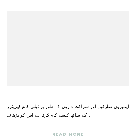
ایمیزون صارفین اور شراکت داروں کے طور پر ٹیلی کام کیریئرز
کے ساتھ کیسے کام کرتا ہے اس کو بڑھانے…
READ MORE