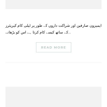
ایمیزون صارفین اور شراکت داروں کے طور پر ٹیلی کام کیریئرز
کے ساتھ کیسے کام کرتا ہے اس کو بڑھانے…
READ MORE