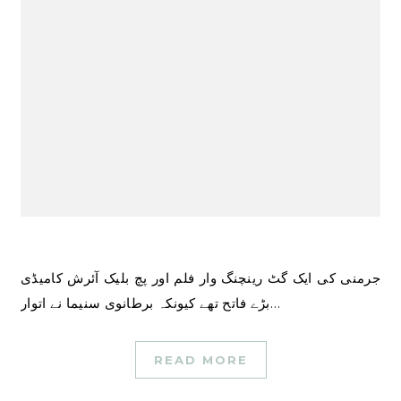
جرمنی کی ایک گٹ رینچنگ وار فلم اور پچ بلیک آئرش کامیڈی
بڑے فاتح تھے کیونکہ برطانوی سنیما نے اتوار…
READ MORE