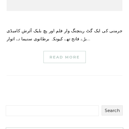
جرمنی کی ایک گٹ رینچنگ وار فلم اور پچ بلیک آئرش کامیڈی
بڑے فاتح تھے کیونکہ برطانوی سنیما نے اتوار…
READ MORE
Search