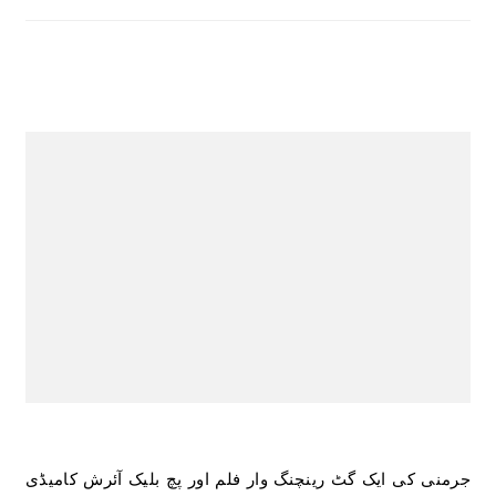
جرمنی کی ایک گٹ رینچنگ وار فلم اور پچ بلیک آئرش کامیڈی