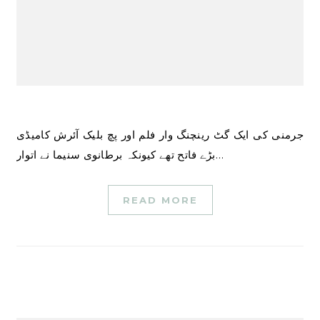
جرمنی کی ایک گٹ رینچنگ وار فلم اور پچ بلیک آئرش کامیڈی
بڑے فاتح تھے کیونکہ برطانوی سنیما نے اتوار…
READ MORE