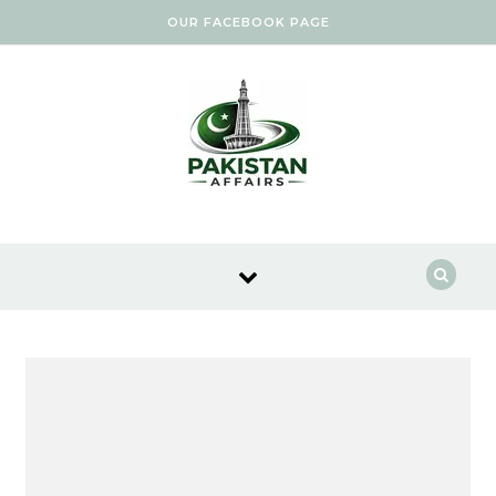
Skip to content
OUR FACEBOOK PAGE