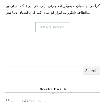
کراچی: پاسبان ڈیموکریٹک پارٹی (پی ڈی پی) کے چیئرمین
الطاف شکور نے اتوار کو یہاں کہا کہ پاکستان دنیا میں…
READ MORE
Search
RECENT POSTS
ہمیں نیوٹرل رہنا ہوگا