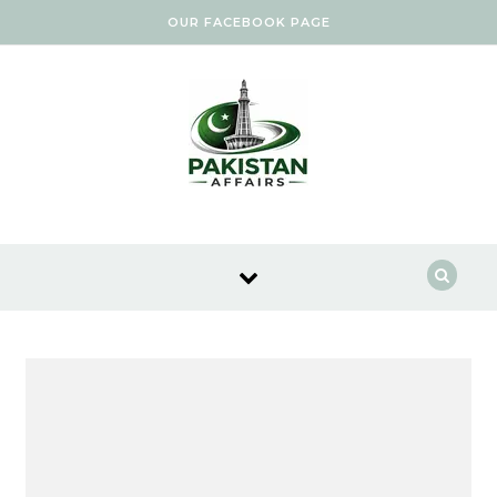
Skip to content
OUR FACEBOOK PAGE