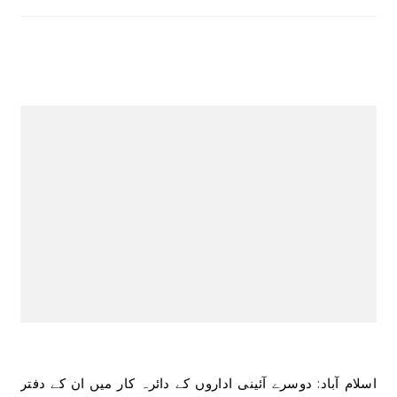
اسلام آباد: دوسرے آئینی اداروں کے دائرہ کار میں ان کے دفتر