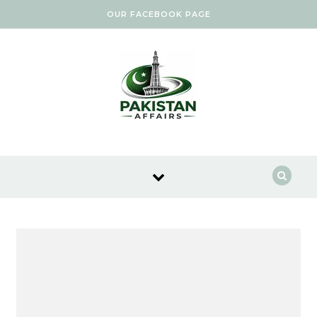
Skip to content
OUR FACEBOOK PAGE