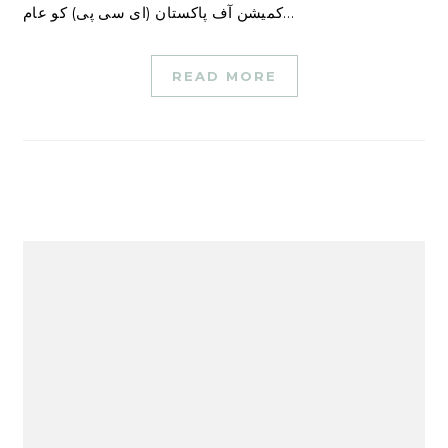
کمیشن آف پاکستان (ای سی پی) کو عام…
READ MORE