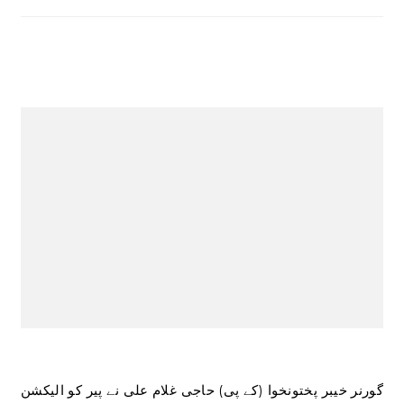
گورنر خیبر پختونخوا (کے پی) حاجی غلام علی نے پیر کو الیکشن