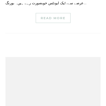
عرصے سے، ٹیک ایونٹس خوبصورت رہے ہیں۔ بورنگ…
READ MORE