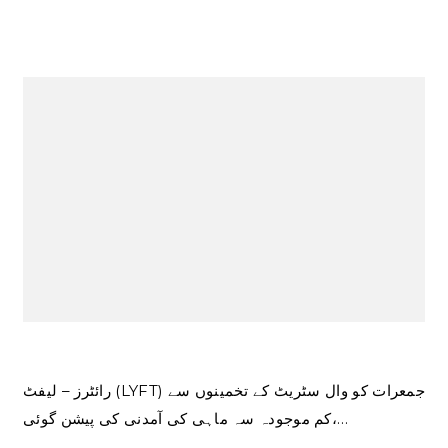
رائٹرز – لیفٹ (LYFT) جمعرات کو وال سٹریٹ کے تخمینوں سے
کم موجودہ سہ ماہی کی آمدنی کی پیشن گوئی،…