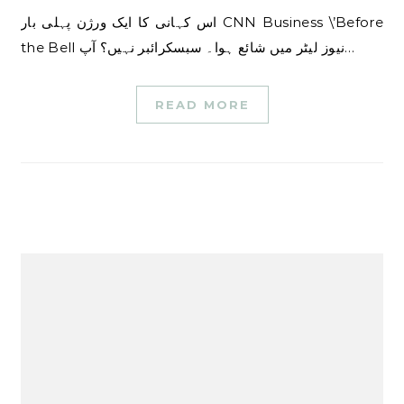
اس کہانی کا ایک ورژن پہلی بار CNN Business \’Before
the Bell نیوز لیٹر میں شائع ہوا۔ سبسکرائبر نہیں؟ آپ…
READ MORE