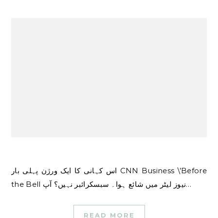
اس کہانی کا ایک ورژن پہلی بار CNN Business \’Before
the Bell نیوز لیٹر میں شائع ہوا۔ سبسکرائبر نہیں؟ آپ…
READ MORE