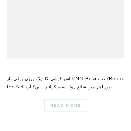
اس کہانی کا ایک ورژن پہلی بار CNN Business \’Before
the Bell نیوز لیٹر میں شائع ہوا۔ سبسکرائبر نہیں؟ آپ…
READ MORE