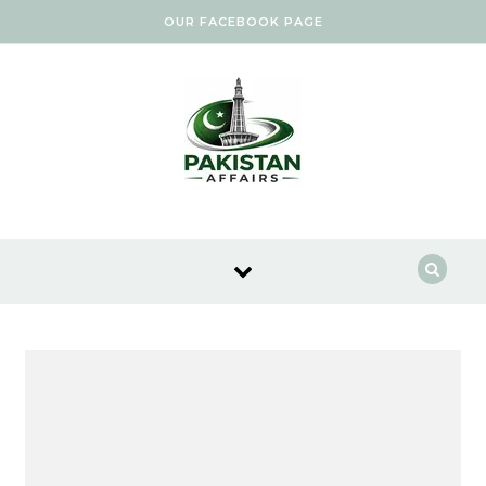
Skip to content
OUR FACEBOOK PAGE