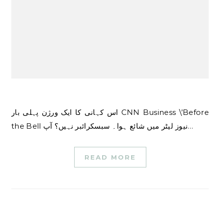
اس کہانی کا ایک ورژن پہلی بار CNN Business \’Before
the Bell نیوز لیٹر میں شائع ہوا۔ سبسکرائبر نہیں؟ آپ…
READ MORE