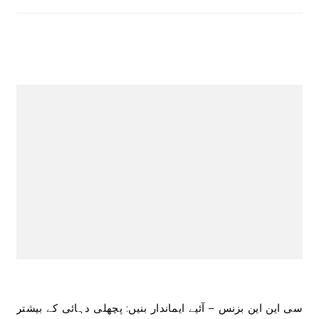
سی این این بزنس – آئیے ایماندار بنیں: پچھلی دہائی کے بیشتر