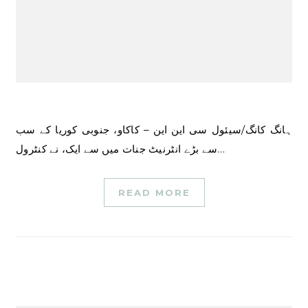
ہانگ کانگ/سیئول سی این این – کاکاو، جنوبی کوریا کے سب
سے بڑے انٹرنیٹ جنات میں سے ایک، نے کنٹرول…
READ MORE