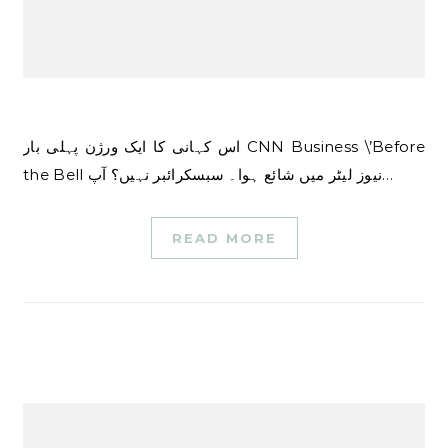
اس کہانی کا ایک ورژن پہلی بار CNN Business \’Before
the Bell نیوز لیٹر میں شائع ہوا۔ سبسکرائبر نہیں؟ آپ…
READ MORE