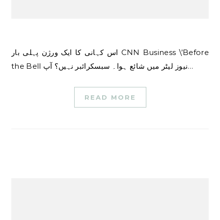
اس کہانی کا ایک ورژن پہلی بار CNN Business \’Before
the Bell نیوز لیٹر میں شائع ہوا۔ سبسکرائبر نہیں؟ آپ…
READ MORE